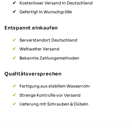
Kostenloser Versand in Deutschland
Gefertigt in Wunschgröße
Alexander S
Verifizierter Kunde
Entspannt einkaufen
Twitter
Ware tipp topp auf Mass geliefert.
Facebook
Hilfreich
?
Ja
Teilen
Serverstandort Deutschland
Aarau, CH,
9.11.2025
Weltweiter Versand
Bekannte Zahlungsmethoden
Sebastian R
Verifizierter Kunde
Qualitätsversprechen
Qualität hat ihren Preis. Und hier stimmt
die Qualität zu 100%. Kann ich nur
weiterempfehlen und wenn ich was
Fertigung aus stabilem Wasserrohr
benötige, weiß ich das ich genau hier n der
richtigen Adresse bin. Vielen Dank und
Strenge Kontrolle vor Versand
Twitter
Daumen hoch
Facebook
Lieferung mit Schrauben & Dübeln
Hilfreich
?
Ja
Teilen
Gadebusch, DE,
22.10.2025
David S