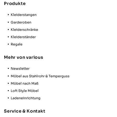
Produkte
Verifizierter Kunde
Various wirkt wie ein StartUp. Einige
Sachen sind top und andere fühlt sich wie
Kleiderstangen
aus der Garagen-Phase! Aber die Richtung
Garderoben
stimmt und am Ende sieht die Stange an
der wand top aus und hält auch was es
Kleiderschränke
verspricht! Die Toleranzen beim
Gewindedrehen sind nicht genau genug
Kleiderständer
und somit geht die eine Stange sehr
Regale
schwer und die nächste zu leicht. Das
macht die Montage auch schwierig. Eine
Montage in X, Y und Z Achsen gleichzeitig
Mehr von various
ist auch sehr anspruchsvoll und da kann
einiges schiefgehen. Hierzu sollte Various
etwas überlegen. Ein Verpacken nur mit
Newsletter
Papier und Kartong statt den lästigen
Möbel aus Stahlrohr & Temperguss
Folien als Gewindeschutz wäre auch viel
besser! Am Ende sitzt das Ding aber gut
Möbel nach Maß
und funktioniert einwandfrei!
Loft Style Möbel
Twitter
Facebook
Ladeneinrichtung
Hilfreich
?
Ja
Teilen
Stuttgart, DE,
21.10.2025
Service & Kontakt