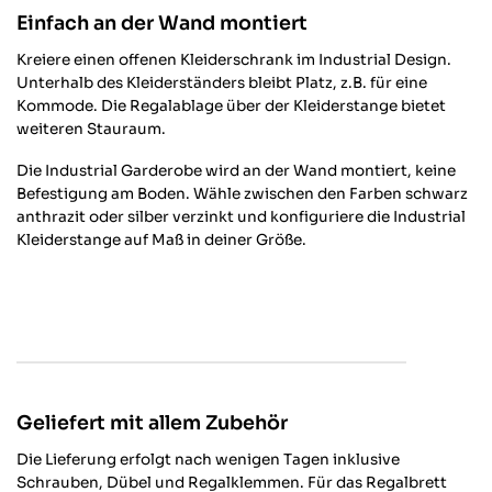
Einfach an der Wand montiert
Kreiere einen offenen Kleiderschrank im Industrial Design.
Unterhalb des Kleiderständers bleibt Platz, z.B. für eine
Kommode. Die Regalablage über der Kleiderstange bietet
weiteren Stauraum.
Die Industrial Garderobe wird an der Wand montiert, keine
Befestigung am Boden. Wähle zwischen den Farben schwarz
anthrazit oder silber verzinkt und konfiguriere die Industrial
Kleiderstange auf Maß in deiner Größe.
4,64
Rating
868
Bewertungen
Anonym
Verifizierter Kunde
Twitter
Alles gut von Lieferung bis zur Qualität.
Geliefert mit allem Zubehör
Facebook
Hilfreich
?
Ja
Teilen
Oberhausen, DE,
30.3.2026
Die Lieferung erfolgt nach wenigen Tagen inklusive
Schrauben, Dübel und Regalklemmen. Für das Regalbrett