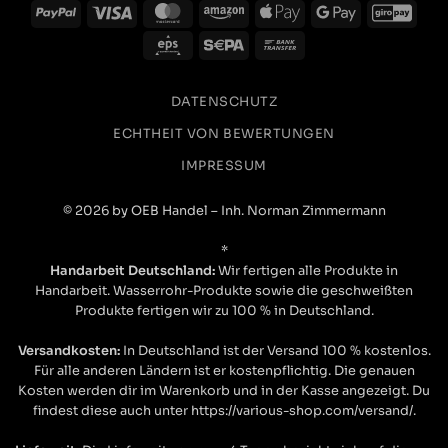
PayPal
Visa
MasterCard
Amazon
Apple
Google
GiroP
Pay
Pay
Eps
Sepa
Bank
Transfer
DATENSCHUTZ
ECHTHEIT VON BEWERTUNGEN
IMPRESSUM
© 2026 by OEB Handel – Inh. Norman Zimmermann
*
Handarbeit Deutschland:
Wir fertigen alle Produkte in
Handarbeit. Wasserrohr-Produkte sowie die geschweißten
Produkte fertigen wir zu 100 % in Deutschland.
Versandkosten:
In Deutschland ist der Versand 100 % kostenlos.
Für alle anderen Ländern ist er kostenpflichtig. Die genauen
Kosten werden dir im Warenkorb und in der Kasse angezeigt. Du
findest diese auch unter https://various-shop.com/versand/.