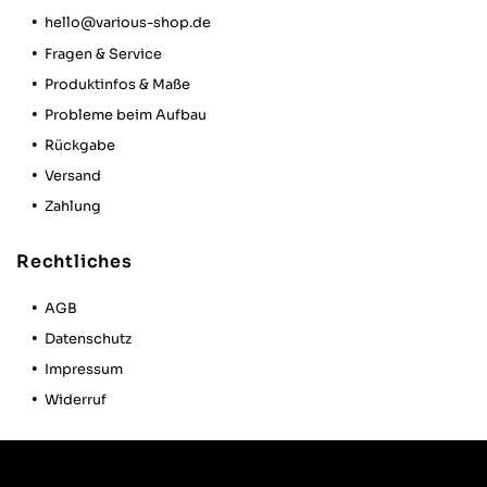
Thomas M
hello@various-shop.de
Verifizierter Kunde
Twitter
Fragen & Service
Hat alles bestens geklappt, super Produkt
Facebook
Produktinfos & Maße
Hilfreich
?
Ja
Teilen
Herrieden, DE,
3.10.2025
Probleme beim Aufbau
Rückgabe
Alle Bewertungen Lesen
Versand
Zahlung
Rechtliches
AGB
Datenschutz
Impressum
Widerruf