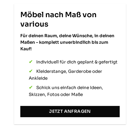
Michele D
Möbel nach Maß von
Verifizierter Kunde
various
Schnell und geliefert, alles top👍Tolle
Garderobenstange auf Maß. Sehr stabil
und sieht hochwertig aus. Bin sehr
Für deinen Raum, deine Wünsche, in deinen
zufrieden
Maßen – komplett unverbindlich bis zum
Twitter
Kauf!
Facebook
Hilfreich
?
Ja
Teilen
Karlsruhe, DE,
27.1.2026
Individuell für dich geplant & gefertigt
Kleiderstange, Garderobe oder
Ankleide
Markus W
Schick uns einfach deine Ideen,
Verifizierter Kunde
Skizzen, Fotos oder Maße
Alles Spitze. Produkt wie beschrieben und
schnelle Lieferung! Dieses Industrie-
Twitter
Design passt perfekt in meinen Wohnung.
JETZT ANFRAGEN
Facebook
Hilfreich
?
Ja
Teilen
Berlin, DE,
7.1.2026
Irina B