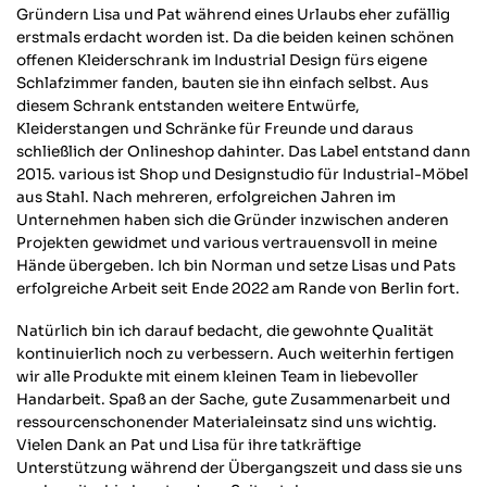
Gründern Lisa und Pat während eines Urlaubs eher zufällig
erstmals erdacht worden ist. Da die beiden keinen schönen
offenen Kleiderschrank im Industrial Design fürs eigene
Schlafzimmer fanden, bauten sie ihn einfach selbst. Aus
diesem Schrank entstanden weitere Entwürfe,
Kleiderstangen und Schränke für Freunde und daraus
schließlich der Onlineshop dahinter. Das Label entstand dann
2015. various ist Shop und Designstudio für Industrial-Möbel
aus Stahl. Nach mehreren, erfolgreichen Jahren im
Unternehmen haben sich die Gründer inzwischen anderen
Projekten gewidmet und various vertrauensvoll in meine
Hände übergeben. Ich bin Norman und setze Lisas und Pats
erfolgreiche Arbeit seit Ende 2022 am Rande von Berlin fort.
Natürlich bin ich darauf bedacht, die gewohnte Qualität
kontinuierlich noch zu verbessern. Auch weiterhin fertigen
wir alle Produkte mit einem kleinen Team in liebevoller
Handarbeit. Spaß an der Sache, gute Zusammenarbeit und
ressourcenschonender Materialeinsatz sind uns wichtig.
Vielen Dank an Pat und Lisa für ihre tatkräftige
Unterstützung während der Übergangszeit und dass sie uns