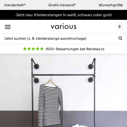
Zum
Handarbeit*
Gratis Versand*
Wunschgröße
Inhalt
Jetzt neu: Kleiderstangen
in weiß, schwarz oder gold
springen
0
Suchen
nach:
800+ Bewertungen bei Reviews.io