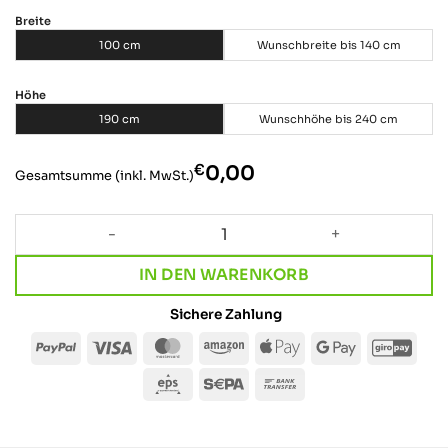
Breite
100 cm
Wunschbreite bis 140 cm
Höhe
190 cm
Wunschhöhe bis 240 cm
€
‎0,00
Gesamtsumme (inkl. MwSt.)
Garderobe · MONO HIGH Menge
IN DEN WARENKORB
Sichere Zahlung
PayPal
Visa
MasterCard
Amazon
Apple
Google
Giro
Pay
Pay
Eps
Sepa
Bank
Transfer