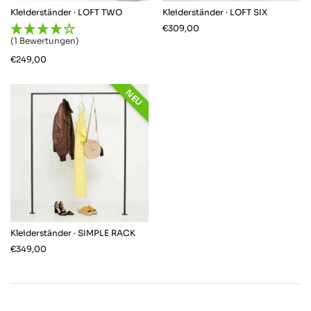
Kleiderständer · LOFT TWO
Kleiderständer · LOFT SIX
€
309,00
(1 Bewertungen)
€
249,00
NEU
4,64
Rating
868
Bewertungen
Anonym
Verifizierter Kunde
Twitter
Alles gut von Lieferung bis zur Qualität.
Facebook
Hilfreich
?
Ja
Teilen
Oberhausen, DE,
30.3.2026
Kleiderständer · SIMPLE RACK
€
349,00
868
Bewertungen
Robert W
Verifizierter Kunde
Keine Frage, dass Rohrsystem ist schon