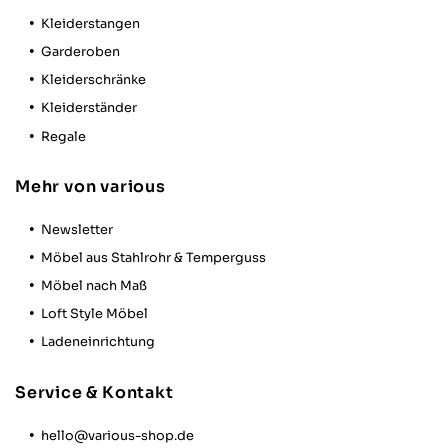
Hilfreich
?
Ja
Teilen
Rostock, DE,
29.12.2025
Kleiderstangen
Garderoben
Anonym
Kleiderschränke
Verifizierter Kunde
Kleiderständer
Twitter
Netter Service, schnelle Lieferung
Facebook
Regale
Hilfreich
?
Ja
Teilen
Zürich, CH,
2.12.2025
Mehr von various
Verena E
Newsletter
Verifizierter Kunde
Möbel aus Stahlrohr & Temperguss
Super Qualität und einfach zu montieren.
Möbel nach Maß
Twitter
Facebook
Loft Style Möbel
Hilfreich
?
Ja
Teilen
Mainz, DE,
24.11.2025
Ladeneinrichtung
Service & Kontakt
Anonym
Verifizierter Kunde
Twitter
hello@various-shop.de
Sehr gut verarbeitet und toller Look.