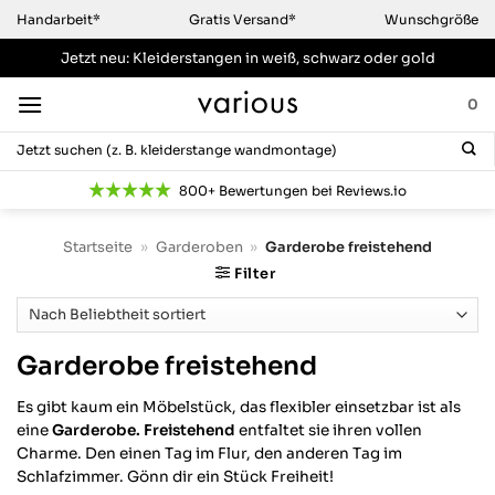
Zum
Handarbeit*
Gratis Versand*
Wunschgröße
Inhalt
Jetzt neu: Kleiderstangen
in weiß, schwarz oder gold
springen
0
Suchen
nach:
800+ Bewertungen bei Reviews.io
Startseite
»
Garderoben
»
Garderobe freistehend
Filter
Garderobe freistehend
Es gibt kaum ein Möbelstück, das flexibler einsetzbar ist als
eine
Garderobe. Freistehend
entfaltet sie ihren vollen
Charme. Den einen Tag im Flur, den anderen Tag im
Schlafzimmer. Gönn dir ein Stück Freiheit!