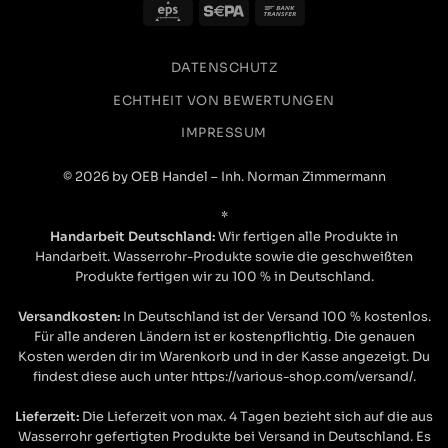
Eps
Sepa
Bank
Twitter
Ware tipp topp auf Mass geliefert.
Transfer
Facebook
Hilfreich
?
Ja
Teilen
Aarau, CH,
9.11.2025
DATENSCHUTZ
ECHTHEIT VON BEWERTUNGEN
Sebastian R
IMPRESSUM
Verifizierter Kunde
Qualität hat ihren Preis. Und hier stimmt
© 2026 by OEB Handel – Inh. Norman Zimmermann
die Qualität zu 100%. Kann ich nur
weiterempfehlen und wenn ich was
*
benötige, weiß ich das ich genau hier n der
richtigen Adresse bin. Vielen Dank und
Handarbeit Deutschland:
Wir fertigen alle Produkte in
Twitter
Daumen hoch
Handarbeit. Wasserrohr-Produkte sowie die geschweißten
Facebook
Produkte fertigen wir zu 100 % in Deutschland.
Hilfreich
?
Ja
Teilen
Gadebusch, DE,
22.10.2025
Versandkosten:
In Deutschland ist der Versand 100 % kostenlos.
Für alle anderen Ländern ist er kostenpflichtig. Die genauen
Kosten werden dir im Warenkorb und in der Kasse angezeigt. Du
David S
findest diese auch unter https://various-shop.com/versand/.
Verifizierter Kunde
Various wirkt wie ein StartUp. Einige
Sachen sind top und andere fühlt sich wie
Lieferzeit:
Die Lieferzeit von max. 4 Tagen bezieht sich auf die aus
aus der Garagen-Phase! Aber die Richtung
Wasserrohr gefertigten Produkte bei Versand in Deutschland. Es