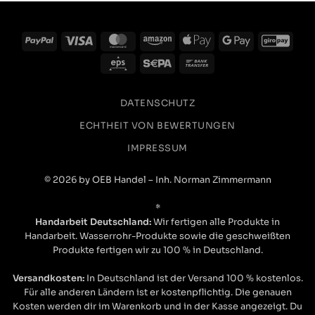
PayPal
Visa
MasterCard
Amazon
Apple
Google
GiroP
Pay
Pay
Eps
Sepa
Bank
Transfer
DATENSCHUTZ
ECHTHEIT VON BEWERTUNGEN
IMPRESSUM
© 2026 by OEB Handel – Inh. Norman Zimmermann
*
Handarbeit Deutschland:
Wir fertigen alle Produkte in
Handarbeit. Wasserrohr-Produkte sowie die geschweißten
Produkte fertigen wir zu 100 % in Deutschland.
Versandkosten:
In Deutschland ist der Versand 100 % kostenlos.
Für alle anderen Ländern ist er kostenpflichtig. Die genauen
Kosten werden dir im Warenkorb und in der Kasse angezeigt. Du