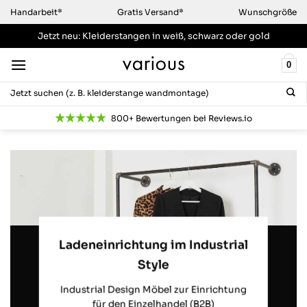
Zum
Handarbeit*
Gratis Versand*
Wunschgröße
Inhalt
Jetzt neu: Kleiderstangen
in weiß, schwarz oder gold
springen
0
Suchen
nach:
800+ Bewertungen bei Reviews.io
Ladeneinrichtung im Industrial
Style
Industrial Design Möbel zur Einrichtung
für den Einzelhandel (B2B)