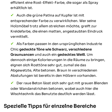
effizient eine Rost-Effekt-Farbe, die sogar als Spray
Irina B
erhältlich ist.
Verifizierter Kunde
Auch die grüne Patina auf Kupfer ist mit
Einfache Bestellung und schneller Versand.
Twitter
entsprechender Farbe zu verwirklichen. Wer seine
Gut verpackt und alles vorhanden
Facebook
Holzmöbel trotz allem streichen möchte, greift zur
Hilfreich
?
Ja
Teilen
Rostock, DE,
29.12.2025
Kreidefarbe, die einen matten, angestaubten Eindruck
vermittelt.
Als Farben passen in den ursprünglichen Industrie
Anonym
Chic
gedeckte Töne wie Schwarz, verschiedene
Verifizierter Kunde
Graunuancen
und auch ein
gedecktes Weiß
. Um
Twitter
Netter Service, schnelle Lieferung
dennoch einige Kolorierungen in die Räume zu bringen,
Facebook
eignen sich Rosttöne sehr gut, zumal sie das
Hilfreich
?
Ja
Teilen
Zürich, CH,
2.12.2025
Abgewetzte, Alte betonen. Braun in verschiedenen
Abstufungen ist bereits in den Hölzern vorhanden.
Der raue Beton lässt sich sehr gut mit grauen Blenden
Verena E
oder Wandanstrichen betonen, wobei auch hier die
Verifizierter Kunde
Wischtechnik das Benutzte deutlich werden lässt.
Super Qualität und einfach zu montieren.
Twitter
Spezielle Tipps für einzelne Bereiche
Facebook
Hilfreich
?
Ja
Teilen
Mainz, DE,
24.11.2025