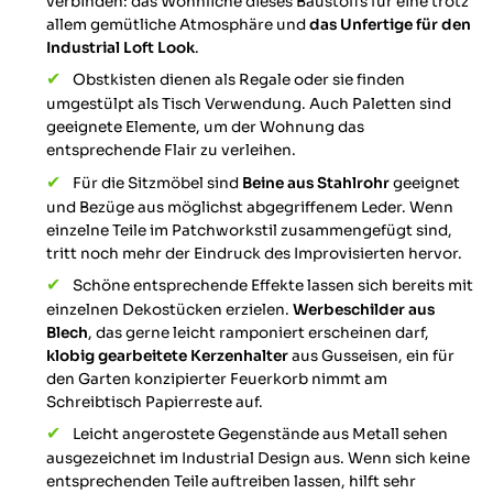
verbinden: das Wohnliche dieses Baustoffs für eine trotz
allem gemütliche Atmosphäre und
das Unfertige für den
Industrial Loft Look
.
Michele D
Obstkisten dienen als Regale oder sie finden
Verifizierter Kunde
umgestülpt als Tisch Verwendung. Auch Paletten sind
Schnell und geliefert, alles top👍Tolle
geeignete Elemente, um der Wohnung das
Garderobenstange auf Maß. Sehr stabil
entsprechende Flair zu verleihen.
und sieht hochwertig aus. Bin sehr
zufrieden
Für die Sitzmöbel sind
Beine aus Stahlrohr
geeignet
Twitter
und Bezüge aus möglichst abgegriffenem Leder. Wenn
Facebook
einzelne Teile im Patchworkstil zusammengefügt sind,
Hilfreich
?
Ja
Teilen
Karlsruhe, DE,
27.1.2026
tritt noch mehr der Eindruck des Improvisierten hervor.
Schöne entsprechende Effekte lassen sich bereits mit
einzelnen Dekostücken erzielen.
Werbeschilder aus
Markus W
Blech
, das gerne leicht ramponiert erscheinen darf,
Verifizierter Kunde
klobig gearbeitete Kerzenhalter
aus Gusseisen, ein für
Alles Spitze. Produkt wie beschrieben und
den Garten konzipierter Feuerkorb nimmt am
schnelle Lieferung! Dieses Industrie-
Twitter
Schreibtisch Papierreste auf.
Design passt perfekt in meinen Wohnung.
Facebook
Leicht angerostete Gegenstände aus Metall sehen
Hilfreich
?
Ja
Teilen
Berlin, DE,
7.1.2026
ausgezeichnet im Industrial Design aus. Wenn sich keine
entsprechenden Teile auftreiben lassen, hilft sehr