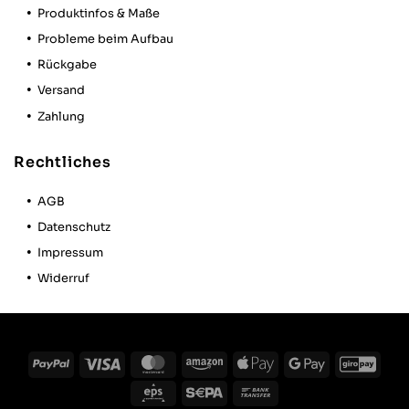
Produktinfos & Maße
Probleme beim Aufbau
Rückgabe
Versand
Zahlung
Rechtliches
AGB
Datenschutz
Impressum
Widerruf
PayPal
Visa
MasterCard
Amazon
Apple
Google
GiroP
Pay
Pay
Eps
Sepa
Bank