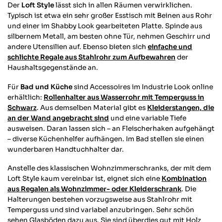
Der
Loft Style
lässt sich in allen Räumen verwirklichen.
Typisch ist etwa ein sehr großer Esstisch mit Beinen aus Rohr
und einer im Shabby Look gearbeiteten Platte. Spinde aus
Anonym
silbernem Metall, am besten ohne Tür, nehmen Geschirr und
Verifizierter Kunde
andere Utensilien auf. Ebenso bieten sich
einfache und
Twitter
Sehr gut verarbeitet und toller Look.
schlichte Regale aus Stahlrohr zum Aufbewahren
der
Facebook
Haushaltsgegenstände an.
Hilfreich
?
Ja
Teilen
Munich, DE,
18.11.2025
Für
Bad und Küche
sind Accessoires im Industrie Look online
erhältlich:
Rollenhalter aus Wasserrohr mit Temperguss in
Daniela K
Schwarz
. Aus demselben Material gibt es
Kleiderstangen, die
Verifizierter Kunde
an der Wand angebracht sind
und eine variable Tiefe
sieht super schön aus und ist absolut
ausweisen. Daran lassen sich – an Fleischerhaken aufgehängt
Twitter
stabil-bin mega begeistert
– diverse Küchenhelfer aufhängen. Im Bad stellen sie einen
Facebook
wunderbaren Handtuchhalter dar.
Hilfreich
?
Ja
Teilen
Hoyerswerda, DE,
17.11.2025
Anstelle des klassischen Wohnzimmerschranks, der mit dem
Loft Style kaum vereinbar ist, eignet sich eine
Kombination
Gerald J
aus Regalen als Wohnzimmer- oder Kleiderschrank
. Die
Verifizierter Kunde
Halterungen bestehen vorzugsweise aus Stahlrohr mit
Sehr schnelle Lieferung. Ware war Top und
Temperguss und sind variabel anzubringen. Sehr schön
Twitter
genau passend.
sehen Glasböden dazu aus. Sie sind überdies gut mit Holz