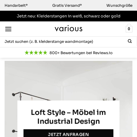
Zum
Handarbeit*
Gratis Versand*
Wunschgröße
Inhalt
Jetzt neu: Kleiderstangen
in weiß, schwarz oder gold
springen
0
Suchen
nach:
800+ Bewertungen bei Reviews.io
Loft Style – Möbel im
Industrial Design
JETZT ANFRAGEN