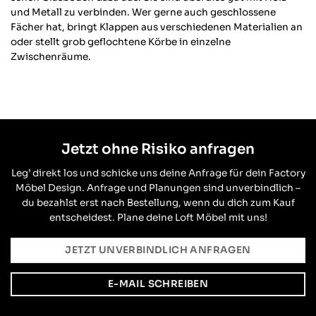
Facebook
und Metall zu verbinden. Wer gerne auch geschlossene
Hilfreich
?
Ja
Teilen
Öhringen, DE,
13.11.2025
Fächer hat, bringt Klappen aus verschiedenen Materialien an
oder stellt grob geflochtene Körbe in einzelne
Zwischenräume.
Alexander S
Verifizierter Kunde
Twitter
Ware tipp topp auf Mass geliefert.
Facebook
Hilfreich
?
Ja
Teilen
Aarau, CH,
9.11.2025
Jetzt ohne Risiko anfragen
Sebastian R
Leg’ direkt los und schicke uns deine Anfrage für dein Factory
Verifizierter Kunde
Möbel Design. Anfrage und Planungen sind unverbindlich –
Qualität hat ihren Preis. Und hier stimmt
du bezahlst erst nach Bestellung, wenn du dich zum Kauf
die Qualität zu 100%. Kann ich nur
entscheidest. Plane deine Loft Möbel mit uns!
weiterempfehlen und wenn ich was
benötige, weiß ich das ich genau hier n der
richtigen Adresse bin. Vielen Dank und
JETZT UNVERBINDLICH ANFRAGEN
Twitter
Daumen hoch
Facebook
Hilfreich
?
Ja
Teilen
Gadebusch, DE,
22.10.2025
E-MAIL SCHREIBEN