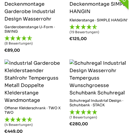
Thomas M
Verifizierter Kunde
Kleiderstange · SIMPLE HANGIN‘
Twitter
Hat alles bestens geklappt, super Produkt
Garderobenstange U-Form ·
Facebook
SWING
(19 Bewertungen)
Hilfreich
?
Ja
Teilen
Herrieden, DE,
3.10.2025
€
125,00
(8 Bewertungen)
€
89,00
Alle Bewertungen Lesen
Schuhregal Industrial Design ·
Schuhbank · STACK
Offener Kleiderschrank · TWO X
TWO
(1 Bewertungen)
€
280,00
(4 Bewertungen)
€
449,00