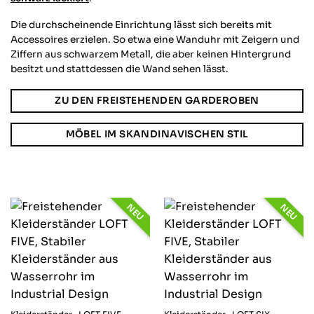
Die durchscheinende Einrichtung lässt sich bereits mit
Accessoires erzielen. So etwa eine Wanduhr mit Zeigern und
Ziffern aus schwarzem Metall, die aber keinen Hintergrund
besitzt und stattdessen die Wand sehen lässt.
ZU DEN FREISTEHENDEN GARDEROBEN
MÖBEL IM SKANDINAVISCHEN STIL
NEU
NEU
4,64
Rating
868
Bewertungen
Anonym
Verifizierter Kunde
Twitter
Alles gut von Lieferung bis zur Qualität.
Facebook
Hilfreich
?
Ja
Teilen
Oberhausen, DE,
30.3.2026