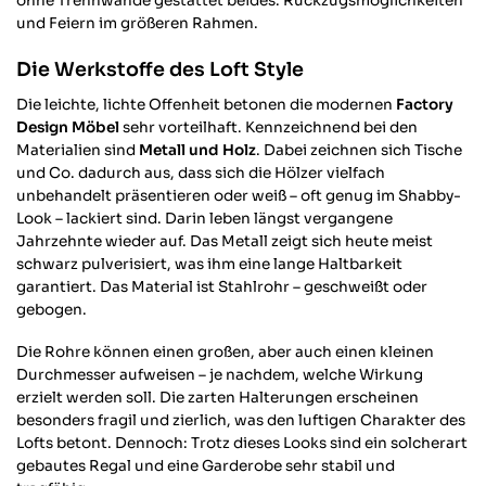
ohne Trennwände gestattet beides: Rückzugsmöglichkeiten
und Feiern im größeren Rahmen.
Die Werkstoffe des Loft Style
Die leichte, lichte Offenheit betonen die modernen
Factory
Design Möbel
sehr vorteilhaft. Kennzeichnend bei den
Materialien sind
Metall und Holz
. Dabei zeichnen sich Tische
und Co. dadurch aus, dass sich die Hölzer vielfach
unbehandelt präsentieren oder weiß – oft genug im Shabby-
Look – lackiert sind. Darin leben längst vergangene
Jahrzehnte wieder auf. Das Metall zeigt sich heute meist
schwarz pulverisiert, was ihm eine lange Haltbarkeit
garantiert. Das Material ist Stahlrohr – geschweißt oder
gebogen.
Die Rohre können einen großen, aber auch einen kleinen
Durchmesser aufweisen – je nachdem, welche Wirkung
erzielt werden soll. Die zarten Halterungen erscheinen
besonders fragil und zierlich, was den luftigen Charakter des
Lofts betont. Dennoch: Trotz dieses Looks sind ein solcherart
gebautes Regal und eine Garderobe sehr stabil und