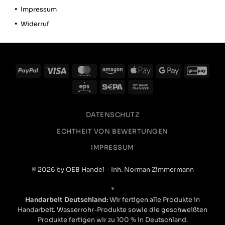
Einfache Bestellung und schneller Versand.
Twitter
Impressum
Gut verpackt und alles vorhanden
Facebook
Widerruf
Hilfreich
?
Ja
Teilen
Rostock, DE,
29.12.2025
Anonym
PayPal
Visa
MasterCard
Amazon
Apple
Google
GiroP
Verifizierter Kunde
Pay
Pay
Twitter
Netter Service, schnelle Lieferung
Eps
Sepa
Bank
Facebook
Transfer
Hilfreich
?
Ja
Teilen
Zürich, CH,
2.12.2025
DATENSCHUTZ
ECHTHEIT VON BEWERTUNGEN
Verena E
IMPRESSUM
Verifizierter Kunde
Super Qualität und einfach zu montieren.
© 2026 by OEB Handel – Inh. Norman Zimmermann
Twitter
Facebook
*
Hilfreich
?
Ja
Teilen
Mainz, DE,
24.11.2025
Handarbeit Deutschland:
Wir fertigen alle Produkte in
Handarbeit. Wasserrohr-Produkte sowie die geschweißten
Produkte fertigen wir zu 100 % in Deutschland.