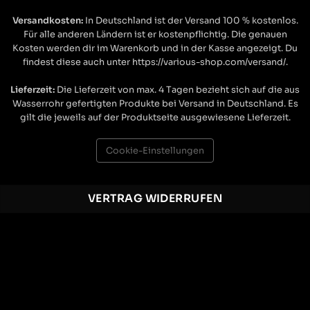
Anonym
Verifizierter Kunde
Versandkosten:
In Deutschland ist der Versand 100 % kostenlos.
Twitter
Sehr gut verarbeitet und toller Look.
Für alle anderen Ländern ist er kostenpflichtig. Die genauen
Facebook
Kosten werden dir im Warenkorb und in der Kasse angezeigt. Du
Hilfreich
?
Ja
Teilen
Munich, DE,
18.11.2025
findest diese auch unter https://various-shop.com/versand/.
Lieferzeit:
Die Lieferzeit von max. 4 Tagen bezieht sich auf die aus
Wasserrohr gefertigten Produkte bei Versand in Deutschland. Es
Daniela K
gilt die jeweils auf der Produktseite ausgewiesene Lieferzeit.
Verifizierter Kunde
sieht super schön aus und ist absolut
Twitter
stabil-bin mega begeistert
Cookie-Einstellungen
Facebook
Hilfreich
?
Ja
Teilen
Hoyerswerda, DE,
17.11.2025
VERTRAG WIDERRUFEN
Gerald J
Verifizierter Kunde
Sehr schnelle Lieferung. Ware war Top und
Twitter
genau passend.
Facebook
Hilfreich
?
Ja
Teilen
Öhringen, DE,
13.11.2025