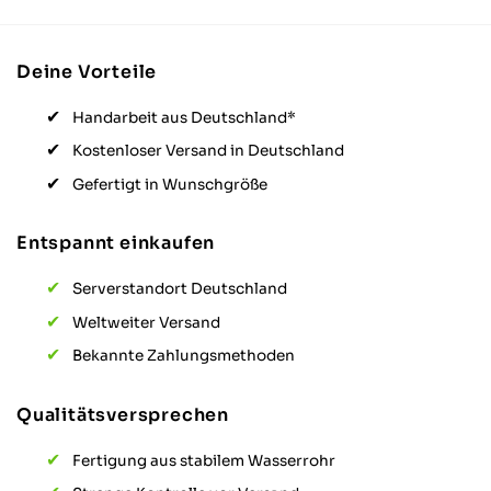
Deine Vorteile
Handarbeit aus Deutschland*
Kostenloser Versand in Deutschland
Gefertigt in Wunschgröße
Entspannt einkaufen
4,64
Rating
868
Bewertungen
Serverstandort Deutschland
Weltweiter Versand
Anonym
Bekannte Zahlungsmethoden
Verifizierter Kunde
Twitter
Alles gut von Lieferung bis zur Qualität.
Facebook
Qualitätsversprechen
Hilfreich
?
Ja
Teilen
Oberhausen, DE,
30.3.2026
Fertigung aus stabilem Wasserrohr
868
Bewertungen