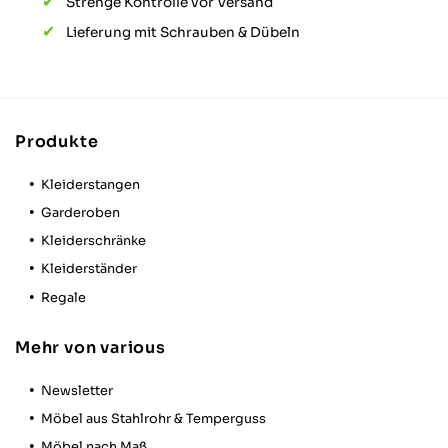
Strenge Kontrolle vor Versand
Robert W
Verifizierter Kunde
Lieferung mit Schrauben & Dübeln
Keine Frage, dass Rohrsystem ist schon
stylisch, aber für 60 x 60 x 40 180 EUR ....
naja, ich habs ja bestellt. Was definitiv
besser gemacht werden kann sind die
gewinde an den Rohren für die
Wandhalterung. Ein ganz kleinen wenig
Produkte
kürzer das Gewinde an den Rohren für die
Wandhalterung wäre cool, dann könnt man
Twitter
die auch ordentlich fest drehen
Kleiderstangen
Facebook
Garderoben
Hilfreich
?
Ja
Teilen
Potsdam, DE,
28.1.2026
Kleiderschränke
Kleiderständer
Anonym
Regale
Verifizierter Kunde
Hochwertiges Produkt, sehr schnelle
Twitter
Mehr von various
Auftragsbearbeitung.
Facebook
Hilfreich
?
Ja
Teilen
Gaggenau, DE,
28.1.2026
Newsletter
Möbel aus Stahlrohr & Temperguss
Möbel nach Maß