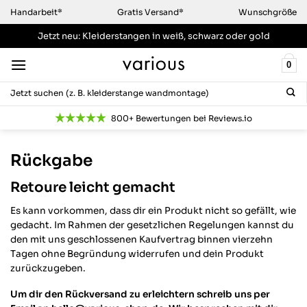
Zum
Handarbeit*
Gratis Versand*
Wunschgröße
Inhalt
Jetzt neu: Kleiderstangen
in weiß, schwarz oder gold
springen
0
Suchen
nach:
800+ Bewertungen bei Reviews.io
Rückgabe
Retoure leicht gemacht
Es kann vorkommen, dass dir ein Produkt nicht so gefällt, wie
gedacht. Im Rahmen der gesetzlichen Regelungen kannst du
den mit uns geschlossenen Kaufvertrag binnen vierzehn
Tagen ohne Begründung widerrufen und dein Produkt
zurückzugeben.
Um dir den Rückversand zu erleichtern schreib uns per