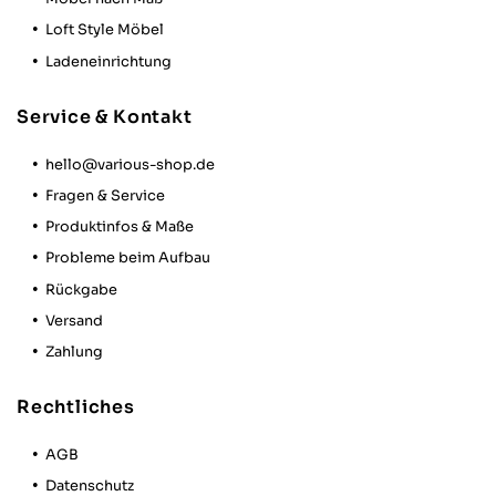
Michele D
Verifizierter Kunde
Loft Style Möbel
Schnell und geliefert, alles top👍Tolle
Ladeneinrichtung
Garderobenstange auf Maß. Sehr stabil
und sieht hochwertig aus. Bin sehr
zufrieden
Service & Kontakt
Twitter
Facebook
hello@various-shop.de
Hilfreich
?
Ja
Teilen
Karlsruhe, DE,
27.1.2026
Fragen & Service
Produktinfos & Maße
Probleme beim Aufbau
Markus W
Verifizierter Kunde
Rückgabe
Alles Spitze. Produkt wie beschrieben und
Versand
schnelle Lieferung! Dieses Industrie-
Twitter
Design passt perfekt in meinen Wohnung.
Zahlung
Facebook
Hilfreich
?
Ja
Teilen
Berlin, DE,
7.1.2026
Rechtliches
AGB
Irina B
Verifizierter Kunde
Datenschutz