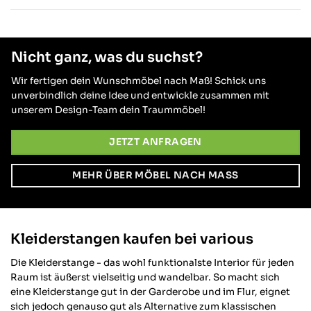
Verifizierter Kunde
Qualität hat ihren Preis. Und hier stimmt
die Qualität zu 100%. Kann ich nur
weiterempfehlen und wenn ich was
Nicht ganz, was du suchst?
benötige, weiß ich das ich genau hier n der
richtigen Adresse bin. Vielen Dank und
Twitter
Daumen hoch
Wir fertigen dein Wunschmöbel nach Maß! Schick uns
Facebook
unverbindlich deine Idee und entwickle zusammen mit
Hilfreich
?
Ja
Teilen
Gadebusch, DE,
22.10.2025
unserem Design-Team dein Traummöbel!
JETZT ANFRAGEN
David S
Verifizierter Kunde
MEHR ÜBER MÖBEL NACH MASS
Various wirkt wie ein StartUp. Einige
Sachen sind top und andere fühlt sich wie
aus der Garagen-Phase! Aber die Richtung
stimmt und am Ende sieht die Stange an
der wand top aus und hält auch was es
Kleiderstangen kaufen bei various
verspricht! Die Toleranzen beim
Gewindedrehen sind nicht genau genug
Die Kleiderstange - das wohl funktionalste Interior für jeden
und somit geht die eine Stange sehr
schwer und die nächste zu leicht. Das
Raum ist äußerst vielseitig und wandelbar. So macht sich
macht die Montage auch schwierig. Eine
eine Kleiderstange gut in der Garderobe und im Flur, eignet
Montage in X, Y und Z Achsen gleichzeitig
sich jedoch genauso gut als Alternative zum klassischen
ist auch sehr anspruchsvoll und da kann