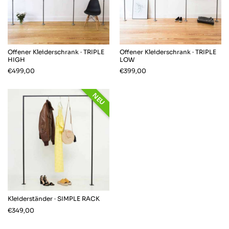
sieht super schön aus und ist absolut
Twitter
stabil-bin mega begeistert
Facebook
Hilfreich
?
Ja
Teilen
Hoyerswerda, DE,
17.11.2025
Offener Kleiderschrank · TRIPLE
Offener Kleiderschrank · TRIPLE
HIGH
LOW
Gerald J
€
499,00
€
399,00
Verifizierter Kunde
Sehr schnelle Lieferung. Ware war Top und
Twitter
genau passend.
NEU
Facebook
Hilfreich
?
Ja
Teilen
Öhringen, DE,
13.11.2025
Alexander S
Verifizierter Kunde
Twitter
Ware tipp topp auf Mass geliefert.
Facebook
Hilfreich
?
Ja
Teilen
Aarau, CH,
9.11.2025
Kleiderständer · SIMPLE RACK
€
349,00
Sebastian R