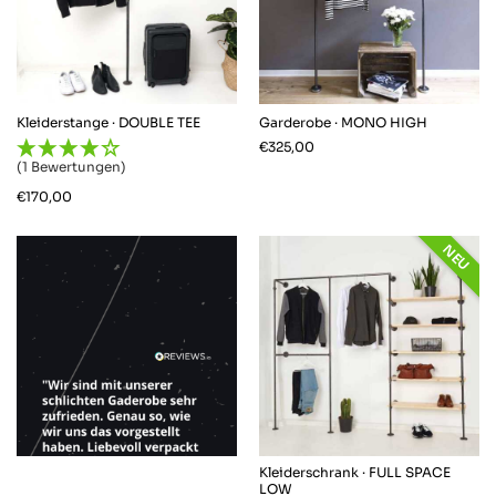
Markus W
Verifizierter Kunde
Alles Spitze. Produkt wie beschrieben und
schnelle Lieferung! Dieses Industrie-
Twitter
Kleiderstange · DOUBLE TEE
Garderobe · MONO HIGH
Design passt perfekt in meinen Wohnung.
Facebook
€
325,00
Hilfreich
?
Ja
Teilen
Berlin, DE,
7.1.2026
(1 Bewertungen)
€
170,00
Irina B
NEU
Verifizierter Kunde
Einfache Bestellung und schneller Versand.
Twitter
Gut verpackt und alles vorhanden
Facebook
Hilfreich
?
Ja
Teilen
Rostock, DE,
29.12.2025
Anonym
Verifizierter Kunde
Twitter
Kleiderschrank · FULL SPACE
Netter Service, schnelle Lieferung
LOW
Facebook