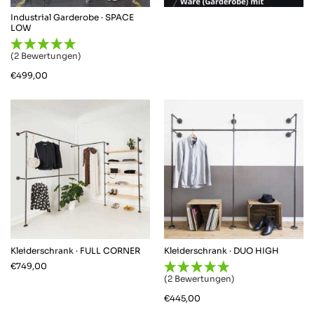
Industrial Garderobe · SPACE
LOW
4,64
Rating
868
Bewertungen
(2 Bewertungen)
€
499,00
Anonym
Verifizierter Kunde
Twitter
Alles gut von Lieferung bis zur Qualität.
Facebook
Hilfreich
?
Ja
Teilen
Oberhausen, DE,
30.3.2026
868
Bewertungen
Robert W
Verifizierter Kunde
Keine Frage, dass Rohrsystem ist schon
stylisch, aber für 60 x 60 x 40 180 EUR ....
naja, ich habs ja bestellt. Was definitiv
besser gemacht werden kann sind die
Kleiderschrank · FULL CORNER
Kleiderschrank · DUO HIGH
gewinde an den Rohren für die
€
749,00
Wandhalterung. Ein ganz kleinen wenig
(2 Bewertungen)
kürzer das Gewinde an den Rohren für die
Wandhalterung wäre cool, dann könnt man
€
445,00
Twitter
die auch ordentlich fest drehen