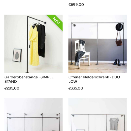
Hilfreich
?
Ja
Teilen
Zürich, CH,
2.12.2025
€
699,00
NEU
Verena E
Verifizierter Kunde
Super Qualität und einfach zu montieren.
Twitter
Facebook
Hilfreich
?
Ja
Teilen
Mainz, DE,
24.11.2025
Anonym
Garderobenstange · SIMPLE
Offener Kleiderschrank · DUO
STAND
LOW
Verifizierter Kunde
Twitter
€
285,00
€
335,00
Sehr gut verarbeitet und toller Look.
Facebook
Hilfreich
?
Ja
Teilen
Munich, DE,
18.11.2025
Daniela K
Verifizierter Kunde