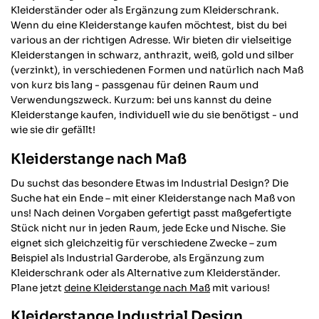
Kleiderständer oder als Ergänzung zum Kleiderschrank.
einiges schiefgehen. Hierzu sollte Various
etwas überlegen. Ein Verpacken nur mit
Wenn du eine Kleiderstange kaufen möchtest, bist du bei
Papier und Kartong statt den lästigen
various an der richtigen Adresse. Wir bieten dir vielseitige
Folien als Gewindeschutz wäre auch viel
Kleiderstangen in schwarz, anthrazit, weiß, gold und silber
besser! Am Ende sitzt das Ding aber gut
(verzinkt), in verschiedenen Formen und natürlich nach Maß
und funktioniert einwandfrei!
von kurz bis lang - passgenau für deinen Raum und
Twitter
Verwendungszweck. Kurzum: bei uns kannst du deine
Facebook
Kleiderstange kaufen, individuell wie du sie benötigst - und
Hilfreich
?
Ja
Teilen
Stuttgart, DE,
21.10.2025
wie sie dir gefällt!
Kleiderstange nach Maß
Thomas M
Du suchst das besondere Etwas im Industrial Design? Die
Verifizierter Kunde
Twitter
Suche hat ein Ende – mit einer Kleiderstange nach Maß von
Hat alles bestens geklappt, super Produkt
Facebook
uns! Nach deinen Vorgaben gefertigt passt maßgefertigte
Hilfreich
?
Ja
Teilen
Herrieden, DE,
3.10.2025
Stück nicht nur in jeden Raum, jede Ecke und Nische. Sie
eignet sich gleichzeitig für verschiedene Zwecke – zum
Beispiel als Industrial Garderobe, als Ergänzung zum
Alle Bewertungen Lesen
Kleiderschrank oder als Alternative zum Kleiderständer.
Plane jetzt
deine Kleiderstange nach Maß
mit various!
Kleiderstange Industrial Design