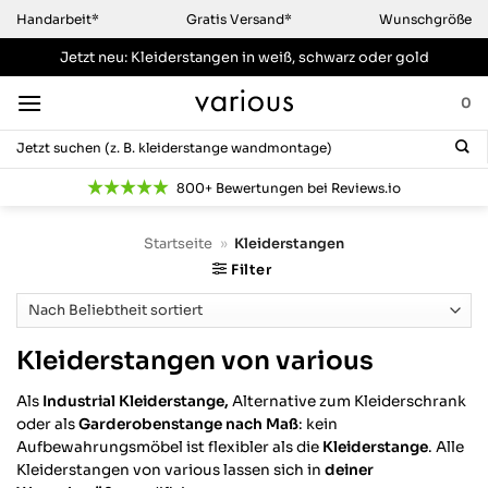
Zum
Handarbeit*
Gratis Versand*
Wunschgröße
Inhalt
Jetzt neu: Kleiderstangen
in weiß, schwarz oder gold
springen
0
Suchen
nach:
800+ Bewertungen bei Reviews.io
Startseite
»
Kleiderstangen
Filter
Kleiderstangen von various
Als
Industrial Kleiderstange,
Alternative zum Kleiderschrank
oder als
Garderobenstange nach Maß
: kein
Aufbewahrungsmöbel ist flexibler als die
Kleiderstange
. Alle
Kleiderstangen von various lassen sich in
deiner