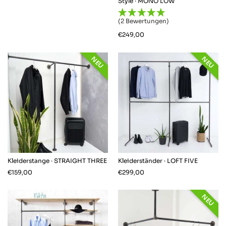
Style · MONO LOW
(2 Bewertungen)
€
249,00
NEU
NEU
Kleiderstange · STRAIGHT THREE
Kleiderständer · LOFT FIVE
€
159,00
€
299,00
NEU