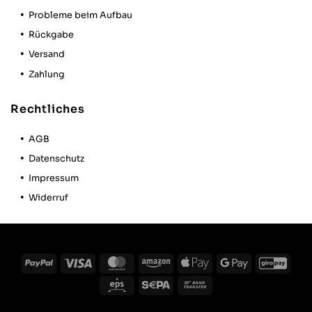
Probleme beim Aufbau
Rückgabe
Versand
Zahlung
Rechtliches
AGB
Datenschutz
Impressum
Widerruf
PayPal
Visa
MasterCard
Amazon
Apple
Google
GiroP
Pay
Pay
Eps
Sepa
Bank
Transfer