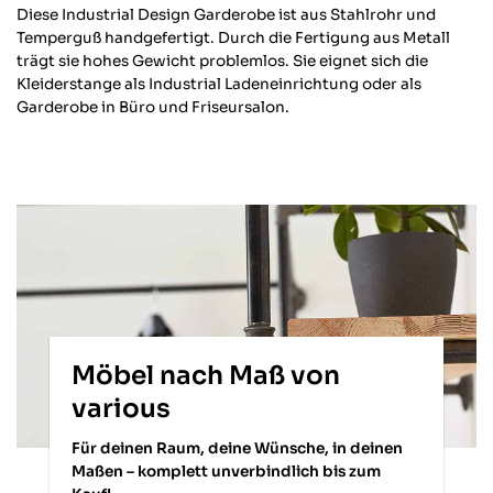
Diese Industrial Design Garderobe ist aus Stahlrohr und
Temperguß handgefertigt. Durch die Fertigung aus Metall
Markus W
trägt sie hohes Gewicht problemlos. Sie eignet sich die
Verifizierter Kunde
Kleiderstange als Industrial Ladeneinrichtung oder als
Alles Spitze. Produkt wie beschrieben und
schnelle Lieferung! Dieses Industrie-
Garderobe in Büro und Friseursalon.
Twitter
Design passt perfekt in meinen Wohnung.
Facebook
Hilfreich
?
Ja
Teilen
Berlin, DE,
7.1.2026
Irina B
Verifizierter Kunde
Einfache Bestellung und schneller Versand.
Twitter
Gut verpackt und alles vorhanden
Facebook
Hilfreich
?
Ja
Teilen
Rostock, DE,
29.12.2025
Möbel nach Maß von
various
Anonym
Verifizierter Kunde
Für deinen Raum, deine Wünsche, in deinen
Twitter
Netter Service, schnelle Lieferung
Maßen – komplett unverbindlich bis zum
Facebook