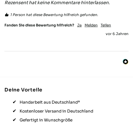
Rezensent hat keine Kommentare hinterlassen.
einiges schiefgehen. Hierzu sollte Various
etwas überlegen. Ein Verpacken nur mit
Papier und Kartong statt den lästigen
1 Person hat diese Bewertung hilfreich gefunden.
Folien als Gewindeschutz wäre auch viel
besser! Am Ende sitzt das Ding aber gut
Fanden Sie diese Bewertung hilfreich?
Ja
Melden
Teilen
und funktioniert einwandfrei!
vor 6 Jahren
Twitter
Facebook
Hilfreich
?
Ja
Teilen
Stuttgart, DE,
21.10.2025
Thomas M
Verifizierter Kunde
Twitter
Hat alles bestens geklappt, super Produkt
Facebook
Deine Vorteile
Hilfreich
?
Ja
Teilen
Herrieden, DE,
3.10.2025
Handarbeit aus Deutschland*
Kostenloser Versand in Deutschland
Alle Bewertungen Lesen
Gefertigt in Wunschgröße