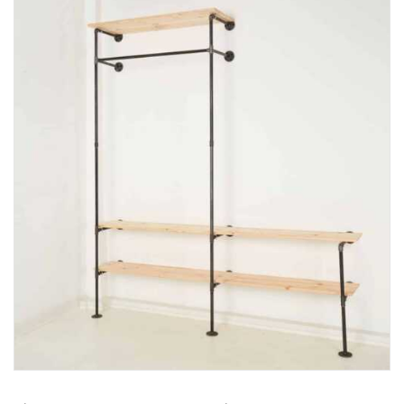
4,64
Rating
868
Bewertungen
Anonym
Verifizierter Kunde
Twitter
Alles gut von Lieferung bis zur Qualität.
Facebook
Hilfreich
?
Ja
Teilen
Oberhausen, DE,
30.3.2026
868
Bewertungen
Robert W
Verifizierter Kunde
Keine Frage, dass Rohrsystem ist schon
stylisch, aber für 60 x 60 x 40 180 EUR ....
naja, ich habs ja bestellt. Was definitiv
besser gemacht werden kann sind die
gewinde an den Rohren für die
Wandhalterung. Ein ganz kleinen wenig
kürzer das Gewinde an den Rohren für die
Wandhalterung wäre cool, dann könnt man
Twitter
die auch ordentlich fest drehen