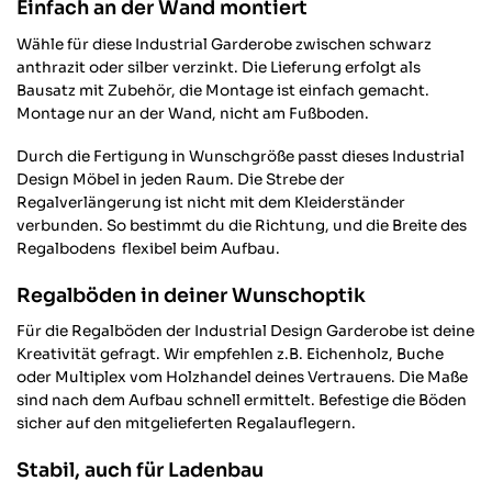
Facebook
Einfach an der Wand montiert
Hilfreich
?
Ja
Teilen
Potsdam, DE,
28.1.2026
Wähle für diese Industrial Garderobe zwischen schwarz
anthrazit oder silber verzinkt. Die Lieferung erfolgt als
Bausatz mit Zubehör, die Montage ist einfach gemacht.
Anonym
Montage nur an der Wand, nicht am Fußboden.
Verifizierter Kunde
Hochwertiges Produkt, sehr schnelle
Durch die Fertigung in Wunschgröße passt dieses Industrial
Twitter
Auftragsbearbeitung.
Design Möbel in jeden Raum. Die Strebe der
Facebook
Hilfreich
?
Ja
Teilen
Regalverlängerung ist nicht mit dem Kleiderständer
Gaggenau, DE,
28.1.2026
verbunden. So bestimmt du die Richtung, und die Breite des
Regalbodens flexibel beim Aufbau.
Michele D
Regalböden in deiner Wunschoptik
Verifizierter Kunde
Schnell und geliefert, alles top👍Tolle
Für die Regalböden der Industrial Design Garderobe ist deine
Garderobenstange auf Maß. Sehr stabil
Kreativität gefragt. Wir empfehlen z.B. Eichenholz, Buche
und sieht hochwertig aus. Bin sehr
oder Multiplex vom Holzhandel deines Vertrauens. Die Maße
zufrieden
sind nach dem Aufbau schnell ermittelt. Befestige die Böden
Twitter
sicher auf den mitgelieferten Regalauflegern.
Facebook
Hilfreich
?
Ja
Teilen
Karlsruhe, DE,
27.1.2026
Stabil, auch für Ladenbau