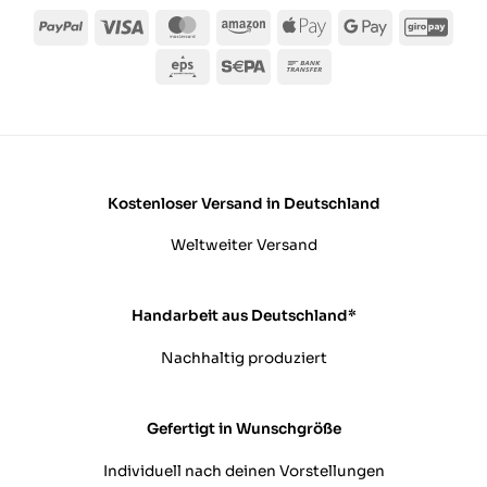
PayPal
Visa
MasterCard
Amazon
Apple
Google
Giro
Pay
Pay
Eps
Sepa
Bank
Transfer
Kostenloser Versand in Deutschland
Weltweiter Versand
Handarbeit aus Deutschland*
Nachhaltig produziert
Gefertigt in Wunschgröße
Individuell nach deinen Vorstellungen