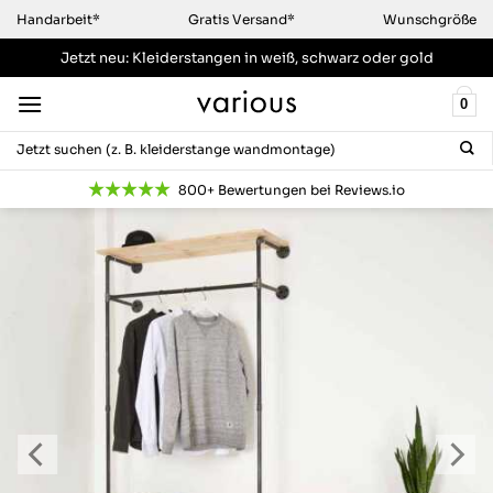
Zum
Handarbeit*
Gratis Versand*
Wunschgröße
Inhalt
Jetzt neu: Kleiderstangen
in weiß, schwarz oder gold
springen
0
Suchen
nach:
800+ Bewertungen bei Reviews.io