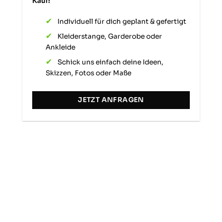
Kauf!
Hilfreich
?
Ja
Teilen
Zürich, CH,
2.12.2025
Individuell für dich geplant & gefertigt
Kleiderstange, Garderobe oder
Verena E
Ankleide
Verifizierter Kunde
Super Qualität und einfach zu montieren.
Schick uns einfach deine Ideen,
Twitter
Skizzen, Fotos oder Maße
Facebook
Hilfreich
?
Ja
Teilen
Mainz, DE,
24.11.2025
JETZT ANFRAGEN
Anonym
Verifizierter Kunde
Twitter
Sehr gut verarbeitet und toller Look.
Facebook
Hilfreich
?
Ja
Teilen
Munich, DE,
18.11.2025
Daniela K
Verifizierter Kunde
sieht super schön aus und ist absolut