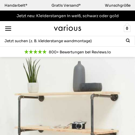
Zum
Handarbeit*
Gratis Versand*
Wunschgröße
Inhalt
Jetzt neu: Kleiderstangen
in weiß, schwarz oder gold
springen
0
Suchen
nach:
800+ Bewertungen bei Reviews.io