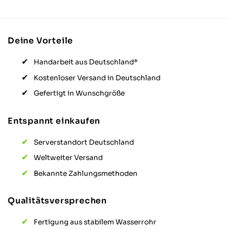
Gewindedrehen sind nicht genau genug
und somit geht die eine Stange sehr
schwer und die nächste zu leicht. Das
macht die Montage auch schwierig. Eine
Montage in X, Y und Z Achsen gleichzeitig
Deine Vorteile
ist auch sehr anspruchsvoll und da kann
einiges schiefgehen. Hierzu sollte Various
Handarbeit aus Deutschland*
etwas überlegen. Ein Verpacken nur mit
Papier und Kartong statt den lästigen
Kostenloser Versand in Deutschland
Folien als Gewindeschutz wäre auch viel
besser! Am Ende sitzt das Ding aber gut
Gefertigt in Wunschgröße
und funktioniert einwandfrei!
Twitter
Entspannt einkaufen
Facebook
Hilfreich
?
Ja
Teilen
Stuttgart, DE,
21.10.2025
Serverstandort Deutschland
Weltweiter Versand
Thomas M
Bekannte Zahlungsmethoden
Verifizierter Kunde
Twitter
Hat alles bestens geklappt, super Produkt
Facebook
Qualitätsversprechen
Hilfreich
?
Ja
Teilen
Herrieden, DE,
3.10.2025
Fertigung aus stabilem Wasserrohr