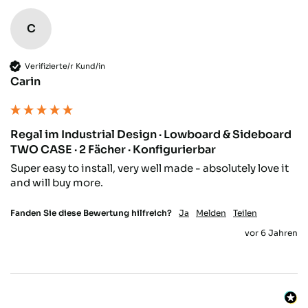
Aarau, CH,
9.11.2025
C
Sebastian R
Verifizierte/r Kund/in
Verifizierter Kunde
Carin
Qualität hat ihren Preis. Und hier stimmt
die Qualität zu 100%. Kann ich nur
weiterempfehlen und wenn ich was
benötige, weiß ich das ich genau hier n der
richtigen Adresse bin. Vielen Dank und
Twitter
Regal im Industrial Design · Lowboard & Sideboard
Daumen hoch
TWO CASE · 2 Fächer · Konfigurierbar
Facebook
Hilfreich
?
Ja
Teilen
Gadebusch, DE,
22.10.2025
Super easy to install, very well made - absolutely love it 
and will buy more.
David S
Fanden Sie diese Bewertung hilfreich?
Ja
Melden
Teilen
Verifizierter Kunde
vor 6 Jahren
Various wirkt wie ein StartUp. Einige
Sachen sind top und andere fühlt sich wie
aus der Garagen-Phase! Aber die Richtung
stimmt und am Ende sieht die Stange an
der wand top aus und hält auch was es
verspricht! Die Toleranzen beim