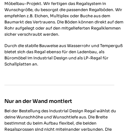
Möbelbau-Projekt. Wir fertigen das Regalsystem in
Wunschgröße, du besorgst die passenden Regalböden. Wir
empfehlen z.B. Eichen, Multiplex oder Buche aus dem
Baumarkt des Vertrauens. Die Böden können direkt auf dem
Rohr aufgelegt oder auf den mitgelieferten Regalklemmen
sicher verschraubt werden.
4,64
Rating
868
Bewertungen
Durch die stabile Bauweise aus Wasserrohr und Temperguß
bietet sich das Regal ebenso für den Ladenbau, als
Büromöbel im Industrial Design und als LP-Regal für
Anonym
Schallplatten an.
Verifizierter Kunde
Twitter
Alles gut von Lieferung bis zur Qualität.
Facebook
Hilfreich
?
Ja
Teilen
Oberhausen, DE,
30.3.2026
868
Bewertungen
Nur an der Wand montiert
Robert W
Verifizierter Kunde
Bei der Bestellung des Industrial Design Regal wählst du
Keine Frage, dass Rohrsystem ist schon
deine Wunschhöhe und Wunschtiefe aus. Die Breite
stylisch, aber für 60 x 60 x 40 180 EUR ....
bestimmst du beim Aufbau flexibel, die beiden
naja, ich habs ja bestellt. Was definitiv
Regalsprossen sind nicht miteinander verbunden. Die
besser gemacht werden kann sind die