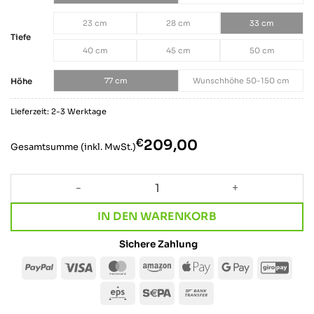
23 cm
28 cm
33 cm
Tiefe
40 cm
45 cm
50 cm
77 cm
Wunschhöhe 50-150 cm
Höhe
Lieferzeit: 2-3 Werktage
€
‎209,00
Gesamtsumme (inkl. MwSt.)
Regal im Industrial Design · Lowboard & Sideboard · TWO
IN DEN WARENKORB
Sichere Zahlung
PayPal
Visa
MasterCard
Amazon
Apple
Google
Giro
Pay
Pay
Eps
Sepa
Bank
Transfer