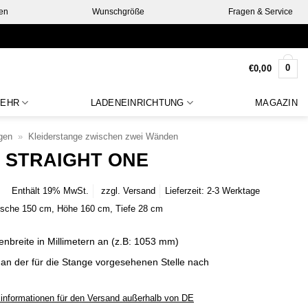
en
Wunschgröße
Fragen & Service
0
€
0,00
EHR
LADENEINRICHTUNG
MAGAZIN
gen
»
Kleiderstange zwischen zwei Wänden
 · STRAIGHT ONE
Enthält 19% MwSt.
zzgl.
Versand
Lieferzeit: 2-3 Werktage
ische 150 cm, Höhe 160 cm, Tiefe 28 cm
enbreite in Millimetern an (z.B: 1053 mm)
 an der für die Stange vorgesehenen Stelle nach
linformationen für den Versand außerhalb von DE