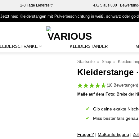
2-3 Tage Lieferzeit*
4,6/ 5 aus 800+ Bewertung
Jetzt neu: Kleiderstangen
mit Pulverbeschichtung
in weiß, schwarz oder gold
LEIDERSCHRÄNKE
KLEIDERSTÄNDER
M
Startseite
»
Shop
»
Kleiderstan
Kleiderstange
(10 Bewertungen)
Maße auf dem Foto:
Breite der N
Gib deine exakte Nisch
Miss bestenfalls genau
Fragen?
|
Maßanfertigung
|
Zol