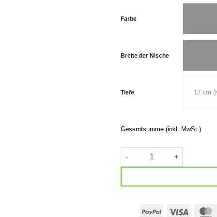
Farbe
Breite der Nische
12 cm (
Tiefe
Gesamtsumme (inkl. MwSt.)
Kleiderstange · STRAIGHT 
PayPal
Visa