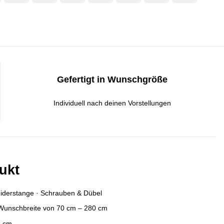
Pay
Pay
Transfer
Gefertigt in Wunschgröße
Individuell nach deinen Vorstellungen
ukt
leiderstange · Schrauben & Dübel
 Wunschbreite von 70 cm – 280 cm
3 cm