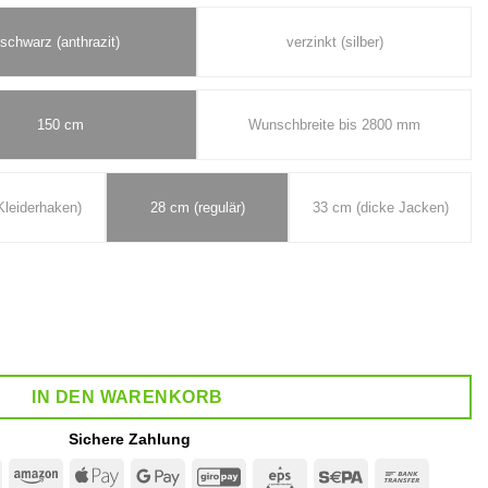
schwarz (anthrazit)
verzinkt (silber)
150 cm
Wunschbreite bis 2800 mm
Kleiderhaken)
28 cm (regulär)
33 cm (dicke Jacken)
ONE Menge
IN DEN WARENKORB
Sichere Zahlung
MasterCard
Amazon
Apple
Google
GiroPay
Eps
Sepa
Bank