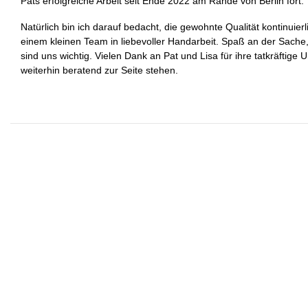
Pats erfolgreiche Arbeit seit Ende 2022 am Rande von Berlin fort.
Natürlich bin ich darauf bedacht, die gewohnte Qualität kontinuierl
einem kleinen Team in liebevoller Handarbeit. Spaß an der Sach
sind uns wichtig. Vielen Dank an Pat und Lisa für ihre tatkräftig
weiterhin beratend zur Seite stehen.