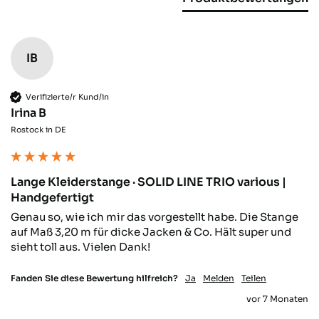
IB
Verifizierte/r Kund/in
Irina B
Rostock in DE
Lange Kleiderstange · SOLID LINE TRIO various |
Handgefertigt
Genau so, wie ich mir das vorgestellt habe. Die Stange 
auf Maß 3,20 m für dicke Jacken & Co. Hält super und 
sieht toll aus. Vielen Dank!
Fanden Sie diese Bewertung hilfreich?
Ja
Melden
Teilen
vor 7 Monaten
4,64
Rating
868
Bewertungen