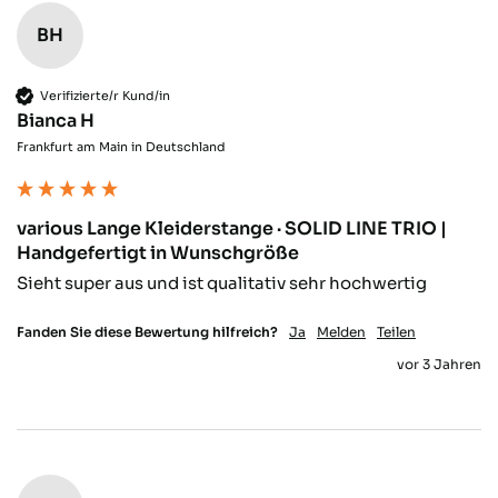
BH
Verena E
Verifizierter Kunde
Super Qualität und einfach zu montieren.
Verifizierte/r Kund/in
Twitter
Bianca H
Facebook
Frankfurt am Main in Deutschland
Hilfreich
?
Ja
Teilen
Mainz, DE,
24.11.2025
various Lange Kleiderstange · SOLID LINE TRIO |
Anonym
Handgefertigt in Wunschgröße
Verifizierter Kunde
Twitter
Sehr gut verarbeitet und toller Look.
Sieht super aus und ist qualitativ sehr hochwertig
Facebook
Hilfreich
?
Ja
Teilen
Munich, DE,
18.11.2025
Fanden Sie diese Bewertung hilfreich?
Ja
Melden
Teilen
vor 3 Jahren
Daniela K
Verifizierter Kunde
sieht super schön aus und ist absolut
Twitter
stabil-bin mega begeistert
Facebook
Hilfreich
?
Ja
Teilen
Hoyerswerda, DE,
17.11.2025