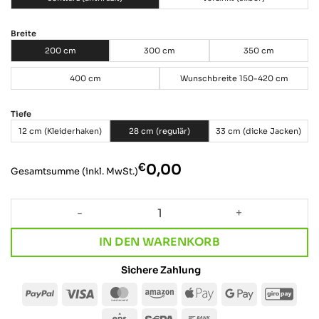
Breite
200 cm
300 cm
350 cm
400 cm
Wunschbreite 150-420 cm
Tiefe
12 cm (Kleiderhaken)
28 cm (regulär)
33 cm (dicke Jacken)
€
‎0,00
Gesamtsumme (inkl. MwSt.)
Lange Kleiderstange · SOLID LINE TRIO Menge
IN DEN WARENKORB
Sichere Zahlung
PayPal
Visa
MasterCard
Amazon
Apple
Google
Giro
Pay
Pay
Eps
Sepa
Bank