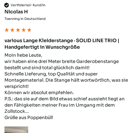
Folien als Gewindeschutz wäre auch viel
Verifizierte/r Kund/in
besser! Am Ende sitzt das Ding aber gut
Nicolas H
und funktioniert einwandfrei!
Toenning in Deutschland
Twitter
Facebook
Hilfreich
?
Ja
Teilen
Stuttgart, DE,
21.10.2025
various Lange Kleiderstange · SOLID LINE TRIO |
Handgefertigt in Wunschgröße
Moin liebe Leute,

Thomas M
wir haben eine drei Meter breite Garderobenstange 
Verifizierter Kunde
Twitter
bestellt und sind total glücklich damit!

Hat alles bestens geklappt, super Produkt
Facebook
Schnelle Lieferung, top Qualität und super 
Hilfreich
?
Ja
Teilen
Herrieden, DE,
3.10.2025
Montagematerial. Die Stange hält wortwörtlich, was sie 
verspricht!

Können wir absolut empfehlen. 

Alle Bewertungen Lesen
P.S.: das sie auf dem Bild etwas schief aussieht liegt an 
den Fähigkeiten meiner Frau im Umgang mit dem 
Zollstock…

Grüße aus Poppenbüll 