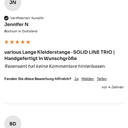
JN
Verifizierte/r Kund/in
Gerald J
Jennifer N
Verifizierter Kunde
Bochum in Duitsland
Sehr schnelle Lieferung. Ware war Top und
Twitter
genau passend.
Facebook
Hilfreich
?
Ja
Teilen
Öhringen, DE,
13.11.2025
various Lange Kleiderstange · SOLID LINE TRIO |
Handgefertigt in Wunschgröße
Rezensent hat keine Kommentare hinterlassen.
Alexander S
Verifizierter Kunde
Twitter
Ware tipp topp auf Mass geliefert.
Fanden Sie diese Bewertung hilfreich?
Ja
Melden
Teilen
Facebook
vor 4 Jahren
Hilfreich
?
Ja
Teilen
Aarau, CH,
9.11.2025
Sebastian R
Verifizierter Kunde
Qualität hat ihren Preis. Und hier stimmt
BD
die Qualität zu 100%. Kann ich nur