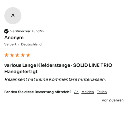
Verifizierter Kunde
Alles Spitze. Produkt wie beschrieben und
schnelle Lieferung! Dieses Industrie-
A
Twitter
Design passt perfekt in meinen Wohnung.
Facebook
Hilfreich
?
Ja
Teilen
Berlin, DE,
7.1.2026
Verifizierte/r Kund/in
Anonym
Velbert in Deutschland
Irina B
Verifizierter Kunde
Einfache Bestellung und schneller Versand.
Twitter
various Lange Kleiderstange · SOLID LINE TRIO |
Gut verpackt und alles vorhanden
Facebook
Handgefertigt
Hilfreich
?
Ja
Teilen
Rostock, DE,
29.12.2025
Rezensent hat keine Kommentare hinterlassen.
Fanden Sie diese Bewertung hilfreich?
Ja
Melden
Teilen
Anonym
vor 2 Jahren
Verifizierter Kunde
Twitter
Netter Service, schnelle Lieferung
Facebook
Hilfreich
?
Ja
Teilen
Zürich, CH,
2.12.2025