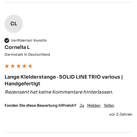
Anonym
Verifizierter Kunde
CL
Hochwertiges Produkt, sehr schnelle
Twitter
Auftragsbearbeitung.
Facebook
Hilfreich
?
Ja
Teilen
Verifizierte/r Kund/in
Gaggenau, DE,
28.1.2026
Cornelia L
Darmstadt in Deutschland
Michele D
Verifizierter Kunde
Schnell und geliefert, alles top👍Tolle
Lange Kleiderstange · SOLID LINE TRIO various |
Garderobenstange auf Maß. Sehr stabil
Handgefertigt
und sieht hochwertig aus. Bin sehr
Rezensent hat keine Kommentare hinterlassen.
zufrieden
Twitter
Fanden Sie diese Bewertung hilfreich?
Ja
Melden
Teilen
Facebook
Hilfreich
?
Ja
Teilen
Karlsruhe, DE,
27.1.2026
vor 2 Jahren
Markus W