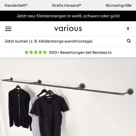
Zum
Handarbeit*
Gratis Versand*
Wunschgröße
Inhalt
Jetzt neu: Kleiderstangen
in weiß, schwarz oder gold
springen
0
Suchen
nach:
800+ Bewertungen bei Reviews.io