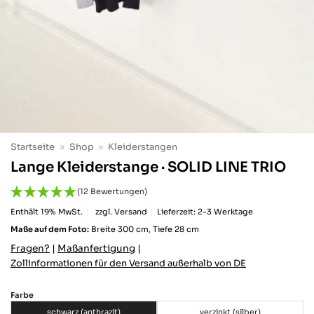
Startseite
»
Shop
»
Kleiderstangen
Lange Kleiderstange · SOLID LINE TRIO
(12 Bewertungen)
Enthält 19% MwSt.
zzgl.
Versand
Lieferzeit: 2-3 Werktage
Maße auf dem Foto:
Breite 300 cm, Tiefe 28 cm
Fragen?
|
Maßanfertigung
|
Zollinformationen für den Versand außerhalb von DE
Farbe
schwarz (anthrazit)
verzinkt (silber)