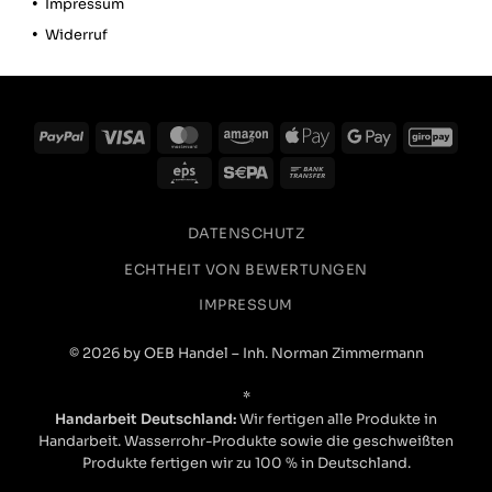
Impressum
Widerruf
PayPal
Visa
MasterCard
Amazon
Apple
Google
GiroP
Pay
Pay
Eps
Sepa
Bank
Transfer
DATENSCHUTZ
ECHTHEIT VON BEWERTUNGEN
IMPRESSUM
© 2026 by OEB Handel – Inh. Norman Zimmermann
*
Handarbeit Deutschland:
Wir fertigen alle Produkte in
Handarbeit. Wasserrohr-Produkte sowie die geschweißten
Produkte fertigen wir zu 100 % in Deutschland.