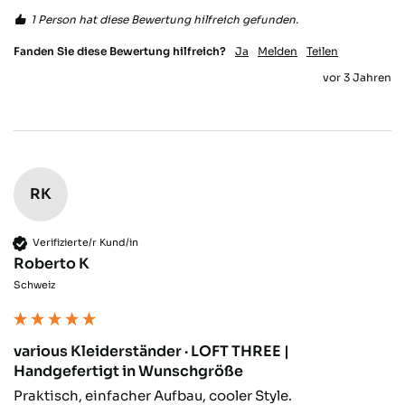
1 Person hat diese Bewertung hilfreich gefunden.
Sebastian R
Verifizierter Kunde
Fanden Sie diese Bewertung hilfreich?
Ja
Melden
Teilen
Qualität hat ihren Preis. Und hier stimmt
vor 3 Jahren
die Qualität zu 100%. Kann ich nur
weiterempfehlen und wenn ich was
benötige, weiß ich das ich genau hier n der
richtigen Adresse bin. Vielen Dank und
Twitter
Daumen hoch
Facebook
Hilfreich
?
Ja
Teilen
Gadebusch, DE,
22.10.2025
RK
David S
Verifizierte/r Kund/in
Verifizierter Kunde
Roberto K
Various wirkt wie ein StartUp. Einige
Schweiz
Sachen sind top und andere fühlt sich wie
aus der Garagen-Phase! Aber die Richtung
stimmt und am Ende sieht die Stange an
der wand top aus und hält auch was es
various Kleiderständer · LOFT THREE |
verspricht! Die Toleranzen beim
Gewindedrehen sind nicht genau genug
Handgefertigt in Wunschgröße
und somit geht die eine Stange sehr
Praktisch, einfacher Aufbau, cooler Style. 
schwer und die nächste zu leicht. Das