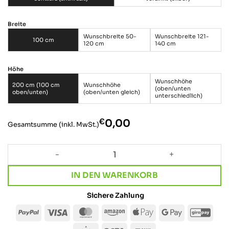
Breite
Wunschbreite 50-
Wunschbreite 121-
100 cm
120 cm
140 cm
Höhe
Wunschhöhe
200 cm (100 cm
Wunschhöhe
(oben/unten
oben/unten)
(oben/unten gleich)
unterschiedlich)
€
‎0,00
Gesamtsumme (inkl. MwSt.)
Kleiderständer · LOFT THREE Menge
IN DEN WARENKORB
Sichere Zahlung
PayPal
Visa
MasterCard
Amazon
Apple
Google
Giro
Pay
Pay