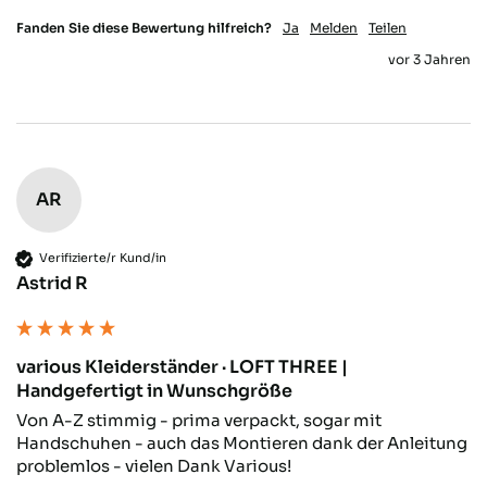
Daniela K
Verifizierter Kunde
Fanden Sie diese Bewertung hilfreich?
Ja
Melden
Teilen
sieht super schön aus und ist absolut
Twitter
vor 3 Jahren
stabil-bin mega begeistert
Facebook
Hilfreich
?
Ja
Teilen
Hoyerswerda, DE,
17.11.2025
Gerald J
AR
Verifizierter Kunde
Sehr schnelle Lieferung. Ware war Top und
Twitter
genau passend.
Verifizierte/r Kund/in
Facebook
Hilfreich
?
Ja
Teilen
Astrid R
Öhringen, DE,
13.11.2025
Alexander S
various Kleiderständer · LOFT THREE |
Verifizierter Kunde
Handgefertigt in Wunschgröße
Twitter
Ware tipp topp auf Mass geliefert.
Von A-Z stimmig - prima verpackt, sogar mit 
Facebook
Hilfreich
?
Ja
Teilen
Aarau, CH,
9.11.2025
Handschuhen - auch das Montieren dank der Anleitung 
problemlos - vielen Dank Various!