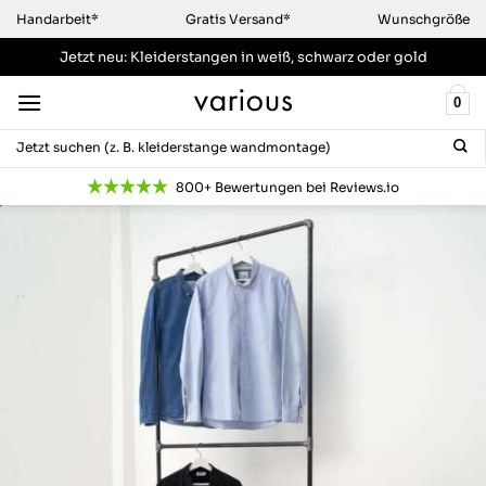
Zum
Handarbeit*
Gratis Versand*
Wunschgröße
Inhalt
Jetzt neu: Kleiderstangen
in weiß, schwarz oder gold
springen
0
Suchen
nach:
800+ Bewertungen bei Reviews.io