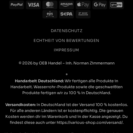
PayPal
Visa
MasterCard
Amazon
Apple
Google
GiroP
Pay
Pay
Eps
Sepa
Bank
Transfer
DATENSCHUTZ
ECHTHEIT VON BEWERTUNGEN
IMPRESSUM
© 2026 by OEB Handel – Inh. Norman Zimmermann
*
Handarbeit Deutschland:
Wir fertigen alle Produkte in
Handarbeit. Wasserrohr-Produkte sowie die geschweißten
Produkte fertigen wir zu 100 % in Deutschland.
Versandkosten:
In Deutschland ist der Versand 100 % kostenlos.
Für alle anderen Ländern ist er kostenpflichtig. Die genauen
Kosten werden dir im Warenkorb und in der Kasse angezeigt. Du
findest diese auch unter https://various-shop.com/versand/.