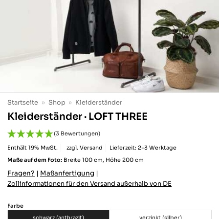
Startseite
»
Shop
»
Kleiderständer
Kleiderständer · LOFT THREE
(3 Bewertungen)
Enthält 19% MwSt.
zzgl.
Versand
Lieferzeit: 2-3 Werktage
Maße auf dem Foto:
Breite 100 cm, Höhe 200 cm
Fragen?
|
Maßanfertigung
|
Zollinformationen für den Versand außerhalb von DE
Farbe
schwarz (anthrazit)
verzinkt (silber)