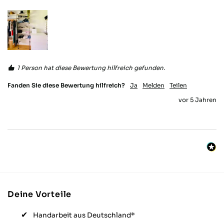
macht die Montage auch schwierig. Eine
Montage in X, Y und Z Achsen gleichzeitig
ist auch sehr anspruchsvoll und da kann
einiges schiefgehen. Hierzu sollte Various
etwas überlegen. Ein Verpacken nur mit
Papier und Kartong statt den lästigen
Folien als Gewindeschutz wäre auch viel
besser! Am Ende sitzt das Ding aber gut
1 Person hat diese Bewertung hilfreich gefunden.
und funktioniert einwandfrei!
Twitter
Fanden Sie diese Bewertung hilfreich?
Ja
Melden
Teilen
Facebook
vor 5 Jahren
Hilfreich
?
Ja
Teilen
Stuttgart, DE,
21.10.2025
Thomas M
Verifizierter Kunde
Twitter
Hat alles bestens geklappt, super Produkt
Facebook
Hilfreich
?
Ja
Teilen
Herrieden, DE,
3.10.2025
Deine Vorteile
Alle Bewertungen Lesen
Handarbeit aus Deutschland*