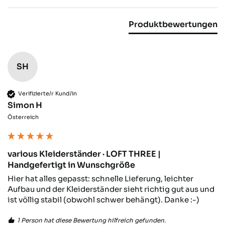
Twitter
Netter Service, schnelle Lieferung
Facebook
Produktbewertungen
Hilfreich
?
Ja
Teilen
Zürich, CH,
2.12.2025
Verena E
SH
Verifizierter Kunde
Super Qualität und einfach zu montieren.
Verifizierte/r Kund/in
Twitter
Simon H
Facebook
Hilfreich
?
Ja
Teilen
Mainz, DE,
24.11.2025
Österreich
various Kleiderständer · LOFT THREE |
Anonym
Handgefertigt in Wunschgröße
Verifizierter Kunde
Twitter
Sehr gut verarbeitet und toller Look.
Hier hat alles gepasst: schnelle Lieferung, leichter 
Facebook
Aufbau und der Kleiderständer sieht richtig gut aus und 
Hilfreich
?
Ja
Teilen
Munich, DE,
18.11.2025
ist völlig stabil (obwohl schwer behängt). Danke :-)
1 Person hat diese Bewertung hilfreich gefunden.