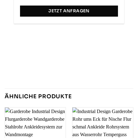
Wandhalterung wäre cool, dann könnt man
Twitter
die auch ordentlich fest drehen
JETZT ANFRAGEN
Facebook
Hilfreich
?
Ja
Teilen
Potsdam, DE,
28.1.2026
Anonym
Verifizierter Kunde
Hochwertiges Produkt, sehr schnelle
Twitter
Auftragsbearbeitung.
Facebook
Hilfreich
?
Ja
Teilen
Gaggenau, DE,
28.1.2026
Michele D
ÄHNLICHE PRODUKTE
Verifizierter Kunde
Schnell und geliefert, alles top👍Tolle
Garderobenstange auf Maß. Sehr stabil
und sieht hochwertig aus. Bin sehr
zufrieden
Twitter
Facebook