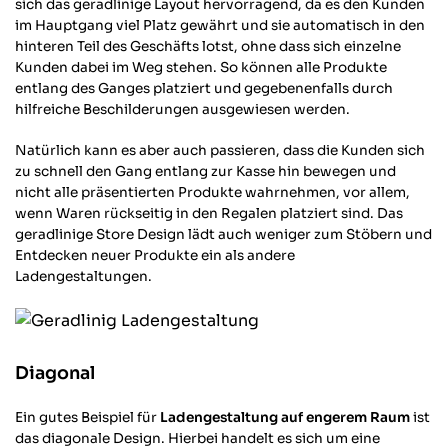
sich das geradlinige Layout hervorragend, da es den Kunden
im Hauptgang viel Platz gewährt und sie automatisch in den
hinteren Teil des Geschäfts lotst, ohne dass sich einzelne
4,64
Rating
868
Bewertungen
Kunden dabei im Weg stehen. So können alle Produkte
entlang des Ganges platziert und gegebenenfalls durch
hilfreiche Beschilderungen ausgewiesen werden.
Anonym
Verifizierter Kunde
Twitter
Natürlich kann es aber auch passieren, dass die Kunden sich
Alles gut von Lieferung bis zur Qualität.
zu schnell den Gang entlang zur Kasse hin bewegen und
Facebook
Hilfreich
?
Ja
Teilen
Oberhausen, DE,
30.3.2026
nicht alle präsentierten Produkte wahrnehmen, vor allem,
wenn Waren rückseitig in den Regalen platziert sind. Das
geradlinige Store Design lädt auch weniger zum Stöbern und
868
Bewertungen
Entdecken neuer Produkte ein als andere
Robert W
Ladengestaltungen.
Verifizierter Kunde
Keine Frage, dass Rohrsystem ist schon
stylisch, aber für 60 x 60 x 40 180 EUR ....
naja, ich habs ja bestellt. Was definitiv
besser gemacht werden kann sind die
Diagonal
gewinde an den Rohren für die
Wandhalterung. Ein ganz kleinen wenig
kürzer das Gewinde an den Rohren für die
Ein gutes Beispiel für
Ladengestaltung auf engerem Raum
ist
Wandhalterung wäre cool, dann könnt man
Twitter
das diagonale Design. Hierbei handelt es sich um eine
die auch ordentlich fest drehen