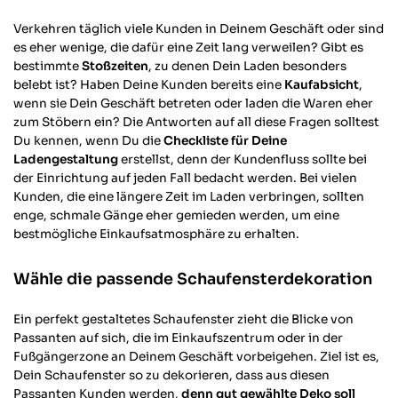
Verifizierter Kunde
Qualität hat ihren Preis. Und hier stimmt
Verkehren täglich viele Kunden in Deinem Geschäft oder sind
die Qualität zu 100%. Kann ich nur
es eher wenige, die dafür eine Zeit lang verweilen? Gibt es
weiterempfehlen und wenn ich was
bestimmte
Stoßzeiten
, zu denen Dein Laden besonders
benötige, weiß ich das ich genau hier n der
belebt ist? Haben Deine Kunden bereits eine
Kaufabsicht
,
richtigen Adresse bin. Vielen Dank und
Twitter
Daumen hoch
wenn sie Dein Geschäft betreten oder laden die Waren eher
Facebook
zum Stöbern ein? Die Antworten auf all diese Fragen solltest
Hilfreich
?
Ja
Teilen
Gadebusch, DE,
22.10.2025
Du kennen, wenn Du die
Checkliste für Deine
Ladengestaltung
erstellst, denn der Kundenfluss sollte bei
der Einrichtung auf jeden Fall bedacht werden. Bei vielen
David S
Kunden, die eine längere Zeit im Laden verbringen, sollten
Verifizierter Kunde
enge, schmale Gänge eher gemieden werden, um eine
Various wirkt wie ein StartUp. Einige
bestmögliche Einkaufsatmosphäre zu erhalten.
Sachen sind top und andere fühlt sich wie
aus der Garagen-Phase! Aber die Richtung
stimmt und am Ende sieht die Stange an
Wähle die passende Schaufensterdekoration
der wand top aus und hält auch was es
verspricht! Die Toleranzen beim
Ein perfekt gestaltetes Schaufenster zieht die Blicke von
Gewindedrehen sind nicht genau genug
und somit geht die eine Stange sehr
Passanten auf sich, die im Einkaufszentrum oder in der
schwer und die nächste zu leicht. Das
Fußgängerzone an Deinem Geschäft vorbeigehen. Ziel ist es,
macht die Montage auch schwierig. Eine
Dein Schaufenster so zu dekorieren, dass aus diesen
Montage in X, Y und Z Achsen gleichzeitig
Passanten Kunden werden,
denn gut gewählte Deko soll
ist auch sehr anspruchsvoll und da kann