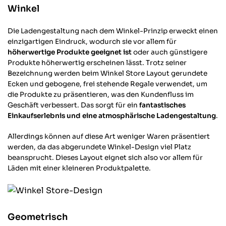
Winkel
Markus W
Die Ladengestaltung nach dem Winkel-Prinzip erweckt einen
Verifizierter Kunde
einzigartigen Eindruck, wodurch sie vor allem für
Alles Spitze. Produkt wie beschrieben und
schnelle Lieferung! Dieses Industrie-
höherwertige Produkte geeignet ist
oder auch günstigere
Twitter
Design passt perfekt in meinen Wohnung.
Produkte höherwertig erscheinen lässt. Trotz seiner
Facebook
Bezeichnung werden beim Winkel Store Layout gerundete
Hilfreich
?
Ja
Teilen
Berlin, DE,
7.1.2026
Ecken und gebogene, frei stehende Regale verwendet, um
die Produkte zu präsentieren, was den Kundenfluss im
Geschäft verbessert. Das sorgt für ein
fantastisches
Irina B
Einkaufserlebnis und eine atmosphärische Ladengestaltung
.
Verifizierter Kunde
Einfache Bestellung und schneller Versand.
Allerdings können auf diese Art weniger Waren präsentiert
Twitter
Gut verpackt und alles vorhanden
werden, da das abgerundete Winkel-Design viel Platz
Facebook
Hilfreich
?
Ja
Teilen
beansprucht. Dieses Layout eignet sich also vor allem für
Rostock, DE,
29.12.2025
Läden mit einer kleineren Produktpalette.
Anonym
Verifizierter Kunde
Twitter
Netter Service, schnelle Lieferung
Geometrisch
Facebook