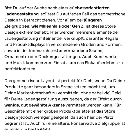
Hilfreich
?
Ja
Teilen
Zürich, CH,
2.12.2025
Bist Du auf der Suche nach einer
erlebnisorientierten
Ladengestaltung
, solltest Du auf jeden Fall das geometrische
Design in Betracht ziehen. Vor allem bei
jüngeren
Verena E
Zielgruppen, wie Millennials oder Gen Z
, ist dieses Store
Verifizierter Kunde
Design extrem beliebt. Hier werden mehrere Elemente der
Super Qualität und einfach zu montieren.
Ladengestaltung miteinander verknüpft, darunter Regale
Twitter
und Produktdisplays in verschiedenen Größen und Formen,
Facebook
sowie in der Innenarchitektur vorhandene Säulen,
Hilfreich
?
Ja
Teilen
Mainz, DE,
24.11.2025
Ornamente oder Deckengestaltungen. Auch Kunstwerke
und Musik kommen zum Einsatz, um das Einkaufserlebnis zu
perfektionieren.
Anonym
Das geometrische Layout ist perfekt für Dich, wenn Du Deine
Verifizierter Kunde
Twitter
Produkte ganz besonders in Szene setzen möchtest, um
Sehr gut verarbeitet und toller Look.
Facebook
Deine Markenbotschaft zu vermitteln, ohne dabei viel Geld
Hilfreich
?
Ja
Teilen
Munich, DE,
18.11.2025
für Deine Ladengestaltung auszugeben, da der Effekt durch
wenige, gut gewählte Akzente
vermittelt werden kann. Für
Geschäfte mit einer großen Produktpalette ist das Store
Design jedoch weniger geeignet, da auch hier der Platz
Daniela K
begrenzt ist. Auch für eine ältere, konservative Zielgruppe ist
Verifizierter Kunde
es nicht die beste Wahl.