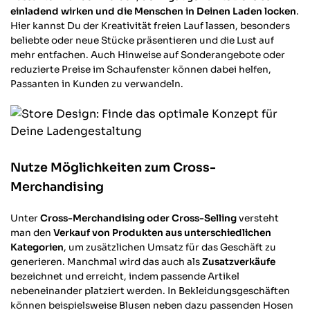
einladend wirken und die Menschen in Deinen Laden locken
.
einiges schiefgehen. Hierzu sollte Various
etwas überlegen. Ein Verpacken nur mit
Hier kannst Du der Kreativität freien Lauf lassen, besonders
Papier und Kartong statt den lästigen
beliebte oder neue Stücke präsentieren und die Lust auf
Folien als Gewindeschutz wäre auch viel
mehr entfachen. Auch Hinweise auf Sonderangebote oder
besser! Am Ende sitzt das Ding aber gut
reduzierte Preise im Schaufenster können dabei helfen,
und funktioniert einwandfrei!
Passanten in Kunden zu verwandeln.
Twitter
Facebook
Hilfreich
?
Ja
Teilen
Stuttgart, DE,
21.10.2025
Nutze Möglichkeiten zum Cross-
Thomas M
Verifizierter Kunde
Merchandising
Twitter
Hat alles bestens geklappt, super Produkt
Facebook
Hilfreich
?
Ja
Teilen
Herrieden, DE,
3.10.2025
Unter
Cross-Merchandising oder Cross-Selling
versteht
man den
Verkauf von Produkten aus unterschiedlichen
Kategorien
, um zusätzlichen Umsatz für das Geschäft zu
generieren. Manchmal wird das auch als
Zusatzverkäufe
Alle Bewertungen Lesen
bezeichnet und erreicht, indem passende Artikel
nebeneinander platziert werden. In Bekleidungsgeschäften
können beispielsweise Blusen neben dazu passenden Hosen