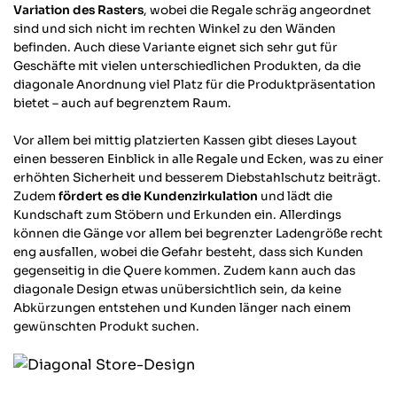
Facebook
Variation des Rasters
, wobei die Regale schräg angeordnet
Hilfreich
?
Ja
Teilen
Potsdam, DE,
28.1.2026
sind und sich nicht im rechten Winkel zu den Wänden
befinden. Auch diese Variante eignet sich sehr gut für
Geschäfte mit vielen unterschiedlichen Produkten, da die
diagonale Anordnung viel Platz für die Produktpräsentation
Anonym
bietet – auch auf begrenztem Raum.
Verifizierter Kunde
Hochwertiges Produkt, sehr schnelle
Twitter
Auftragsbearbeitung.
Vor allem bei mittig platzierten Kassen gibt dieses Layout
Facebook
einen besseren Einblick in alle Regale und Ecken, was zu einer
Hilfreich
?
Ja
Teilen
Gaggenau, DE,
28.1.2026
erhöhten Sicherheit und besserem Diebstahlschutz beiträgt.
Zudem
fördert es die Kundenzirkulation
und lädt die
Kundschaft zum Stöbern und Erkunden ein. Allerdings
Michele D
können die Gänge vor allem bei begrenzter Ladengröße recht
Verifizierter Kunde
eng ausfallen, wobei die Gefahr besteht, dass sich Kunden
Schnell und geliefert, alles top👍Tolle
gegenseitig in die Quere kommen. Zudem kann auch das
Garderobenstange auf Maß. Sehr stabil
diagonale Design etwas unübersichtlich sein, da keine
und sieht hochwertig aus. Bin sehr
Abkürzungen entstehen und Kunden länger nach einem
zufrieden
gewünschten Produkt suchen.
Twitter
Facebook
Hilfreich
?
Ja
Teilen
Karlsruhe, DE,
27.1.2026