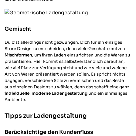
sieht super schön aus und ist absolut
Twitter
stabil-bin mega begeistert
Facebook
Hilfreich
?
Ja
Teilen
Hoyerswerda, DE,
17.11.2025
Gemischt
Gerald J
Du bist allerdings nicht gezwungen, Dich für ein einziges
Verifizierter Kunde
Store Design zu entscheiden, denn viele Geschäfte nutzen
Sehr schnelle Lieferung. Ware war Top und
Twitter
Mischformen
, um ihren Laden einzurichten und die Waren zu
genau passend.
Facebook
präsentieren. Hier kommt es selbstverständlich darauf an,
Hilfreich
?
Ja
Teilen
Öhringen, DE,
13.11.2025
wie viel Platz zur Verfügung steht und wie viele und welche
Art von Waren präsentiert werden sollen. Es spricht nichts
dagegen, verschiedene Stile zu vermischen und das Beste
aus einzelnen Designs zu wählen, denn das schafft eine ganz
Alexander S
individuelle, moderne Ladengestaltung
und ein einmaliges
Verifizierter Kunde
Twitter
Ambiente.
Ware tipp topp auf Mass geliefert.
Facebook
Hilfreich
?
Ja
Teilen
Aarau, CH,
9.11.2025
Tipps zur Ladengestaltung
Berücksichtige den Kundenfluss
Sebastian R