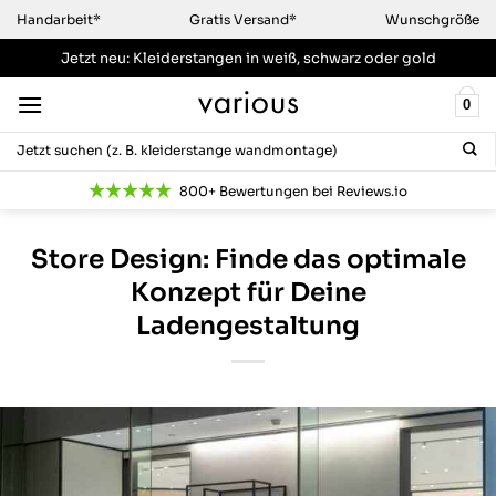
Zum
Handarbeit*
Gratis Versand*
Wunschgröße
Inhalt
Jetzt neu: Kleiderstangen
in weiß, schwarz oder gold
springen
0
Suchen
nach:
800+ Bewertungen bei Reviews.io
Store Design: Finde das optimale
Konzept für Deine
Ladengestaltung