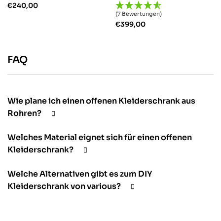
Hilfreich
?
Ja
Teil
€
240,00
(7 Bewertungen)
€
399,00
Anonym
Verifizierter Kund
FAQ
Netter Service, 
Hilfreich
?
Ja
Teil
Wie plane ich einen offenen Kleiderschrank aus
Verena E
Rohren?
Verifizierter Kund
Super Qualität u
Welches Material eignet sich für einen offenen
Kleiderschrank?
Hilfreich
?
Ja
Teil
Welche Alternativen gibt es zum DIY
Kleiderschrank von various?
Anonym
Verifizierter Kund
Sehr gut verarbei