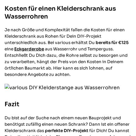
Kosten für einen Kleiderschrank aus
Wasserrohren
Je nach Größe und Komplexität fallen die Kosten für einen
Kleiderschrank aus Rohen für Dein DIY-Projekt
unterschiedlich aus. Bei various erhältst Du
bereits für €125
eine
Eckgarderobe
aus Wasserrohr und Temperguss.
Entschließt Du Dich dazu, die Rohre selbst zu besorgen und
4,64
Rating
868
Be
zu verarbeiten, hängt der Preis von den Kosten in Deinem
örtlichen Baumarkt ab. Hier kann es sich lohnen, auf
besondere Angebote zu achten.
Anonym
Verifizierter Kund
Alles gut von Lie
Hilfreich
?
Ja
Teil
Fazit
Du bist auf der Suche nach einem neuen Bauprojekt und
Robert W
benötigst zufällig einen neuen Schrank? Dann ist ein offener
Verifizierter Kund
Kleiderschrank das
perfekte DIY-Projekt
für Dich! Du kannst
Keine Frage, das