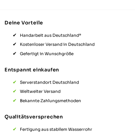
Hilfreich
?
Ja
Teil
Deine Vorteile
Daniela K
Handarbeit aus Deutschland*
Verifizierter Kund
sieht super schö
Kostenloser Versand in Deutschland
stabil-bin mega 
Gefertigt in Wunschgröße
Hilfreich
?
Ja
Teil
Entspannt einkaufen
Gerald J
Serverstandort Deutschland
Verifizierter Kund
Weltweiter Versand
Sehr schnelle Li
genau passend.
Bekannte Zahlungsmethoden
Hilfreich
?
Ja
Teil
Qualitätsversprechen
Fertigung aus stabilem Wasserrohr
Alexander S