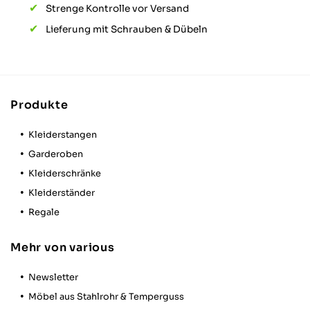
Verifizierter Kund
Strenge Kontrolle vor Versand
Ware tipp topp a
Lieferung mit Schrauben & Dübeln
Hilfreich
?
Ja
Teil
Sebastian R
Produkte
Verifizierter Kund
Qualität hat ihre
die Qualität zu 1
Kleiderstangen
weiterempfehlen
benötige, weiß ic
Garderoben
richtigen Adress
Kleiderschränke
Daumen hoch
Kleiderständer
Hilfreich
?
Ja
Teil
Regale
Mehr von various
David S
Verifizierter Kund
Various wirkt wie
Newsletter
Sachen sind top 
Möbel aus Stahlrohr & Temperguss
aus der Garagen