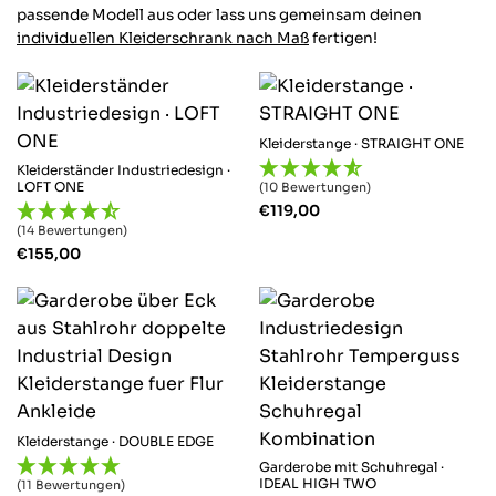
Garderobenstange
passende Modell aus oder lass uns gemeinsam deinen
und sieht hochwe
individuellen Kleiderschrank nach Maß
fertigen!
zufrieden
Hilfreich
?
Ja
Teil
Kleiderstange · STRAIGHT ONE
Kleiderständer Industriedesign ·
LOFT ONE
(10 Bewertungen)
Markus W
€
119,00
Verifizierter Kund
(14 Bewertungen)
Alles Spitze. Pr
€
155,00
schnelle Lieferun
Design passt pe
Hilfreich
?
Ja
Teil
Irina B
Verifizierter Kund
Kleiderstange · DOUBLE EDGE
Einfache Bestell
Gut verpackt und
Garderobe mit Schuhregal ·
IDEAL HIGH TWO
(11 Bewertungen)