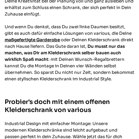
Deine Kreativität bei der Planung voll und ganz ausleben und
stylisch, aber für
erhältst zum Schluss einen Schrank, der sich perfekt in Dein
naja, ich habs ja 
Zuhause einfügt.
besser gemacht 
gewinde an den R
Wandhalterung. E
Und wenn Du denkst, dass Du zwei linke Daumen besitzt,
kürzer das Gewin
gibt es auch dafür einfache Lösungen von various, die Deine
Wandhalterung w
maßgefertigte Garderobe
oder Deinen Kleiderschrank direkt
die auch ordentl
nach Hause liefern. Das Gute daran ist,
Du musst nur das
Hilfreich
?
Ja
Teil
machen, was Dir am Kleiderschrank selber bauen auch
wirklich Spaß macht
: mit Deinen Wunsch-Regalbrettern
kannst Du die Montage in Deinen vier Wänden selbst
übernehmen. So sparst Du nicht nur Zeit, sondern bekommst
Anonym
einen stylischen Kleiderschrank im industrial Style.
Verifizierter Kund
Hochwertiges Pro
Auftragsbearbei
Probier's doch mit einem offenen
Hilfreich
?
Ja
Teil
Kleiderschrank von various
Industrial Design mit einfacher Montage: Unsere
Michele D
modernen Kleiderschränke sind leicht aufgebaut und
Verifizierter Kund
passen perfekt in dein Zuhause.
Wähle jetzt das für dich
Schnell und gelie