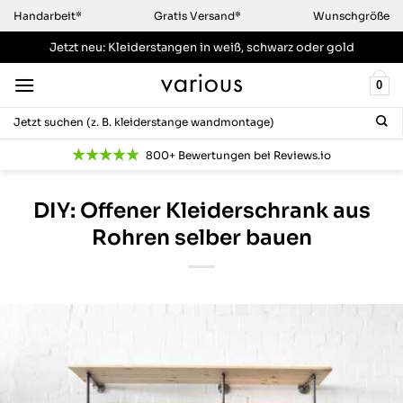
Zum
Handarbeit*
Gratis Versand*
Wunschgröße
Inhalt
Jetzt neu: Kleiderstangen
in weiß, schwarz oder gold
springen
0
Suchen
nach:
800+ Bewertungen bei Reviews.io
DIY: Offener Kleiderschrank aus
Rohren selber bauen