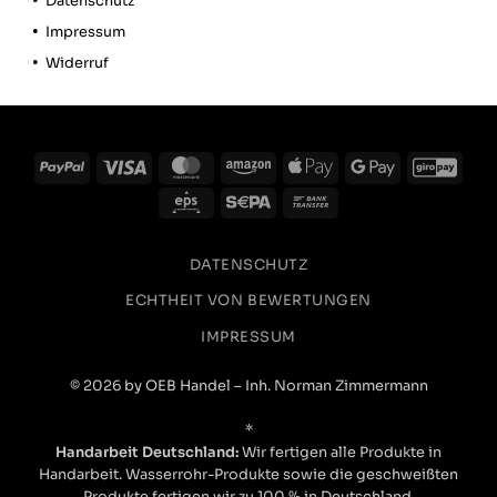
Datenschutz
Hilfreich
?
Ja
Teil
Impressum
Widerruf
Alle Be
PayPal
Visa
MasterCard
Amazon
Apple
Google
GiroP
Pay
Pay
Eps
Sepa
Bank
Transfer
DATENSCHUTZ
ECHTHEIT VON BEWERTUNGEN
IMPRESSUM
© 2026 by OEB Handel – Inh. Norman Zimmermann
*
Handarbeit Deutschland:
Wir fertigen alle Produkte in
Handarbeit. Wasserrohr-Produkte sowie die geschweißten
Produkte fertigen wir zu 100 % in Deutschland.